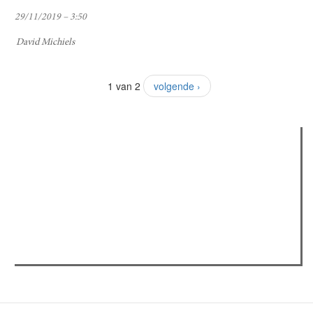
29/11/2019 – 3:50
David Michiels
1 van 2
volgende ›
Verder lezen
Meest gelezen
(actieve tabblad)
Meest recent
Recensie: The Odyssey
The Odyssey: Interview met classica professor Sels
Jelle Denturck (Dressed Like Boys): "Als we 'Stonewall
Riots Forever' nu live brengen, voelt dat echt als een
manifest"