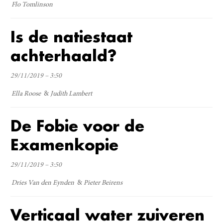
Flo Tomlinson
Is de natiestaat
achterhaald?
29/11/2019 – 3:50
Ella Roose
Judith Lambert
De Fobie voor de
Examenkopie
29/11/2019 – 3:50
Dries Van den Eynden
Pieter Beirens
Verticaal water zuiveren