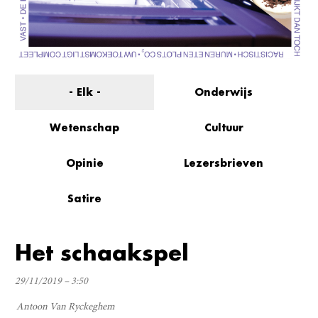
- Elk -
Onderwijs
Wetenschap
Cultuur
Opinie
Lezersbrieven
Satire
Het schaakspel
29/11/2019 – 3:50
Antoon Van Ryckeghem