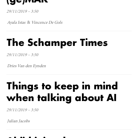
29/11/2019 – 3:50
Ayala Istas
Vincence De Gols
The Schamper Times
29/11/2019 – 3:50
Dries Van den Eynden
Things to keep in mind
when talking about AI
29/11/2019 – 3:50
Julian Jacobs