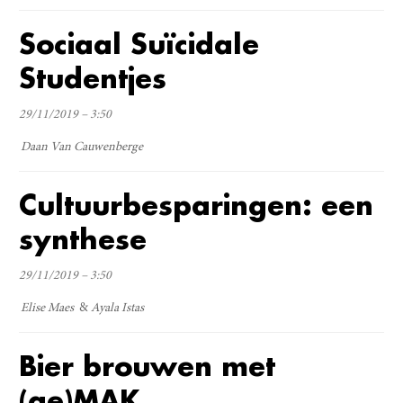
Sociaal Suïcidale
Studentjes
29/11/2019 – 3:50
Daan Van Cauwenberge
Cultuurbesparingen: een
synthese
29/11/2019 – 3:50
Elise Maes
Ayala Istas
Bier brouwen met
(ge)MAK