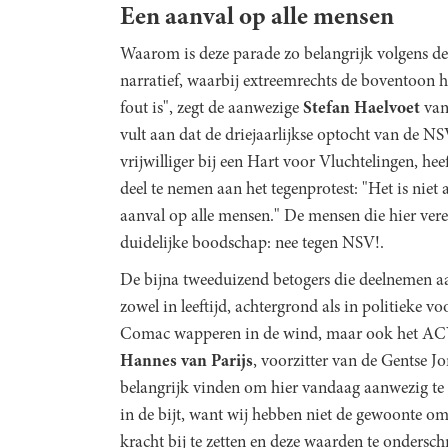
Een aanval op alle mensen
Waarom is deze parade zo belangrijk volgens de
narratief, waarbij extreemrechts de boventoon h
fout is", zegt de aanwezige
Stefan Haelvoet
van
vult aan dat de driejaarlijkse optocht van de N
vrijwilliger bij een Hart voor Vluchtelingen, h
deel te nemen aan het tegenprotest: "Het is niet
aanval op alle mensen." De mensen die hier ve
duidelijke boodschap: nee tegen NSV!.
De bijna tweeduizend betogers die deelnemen aan
zowel in leeftijd, achtergrond als in politieke 
Comac wapperen in de wind, maar ook het ACV e
Hannes van Parijs
, voorzitter van de Gentse Jo
belangrijk vinden om hier vandaag aanwezig te z
in de bijt, want wij hebben niet de gewoonte o
kracht bij te zetten en deze waarden te onderschr