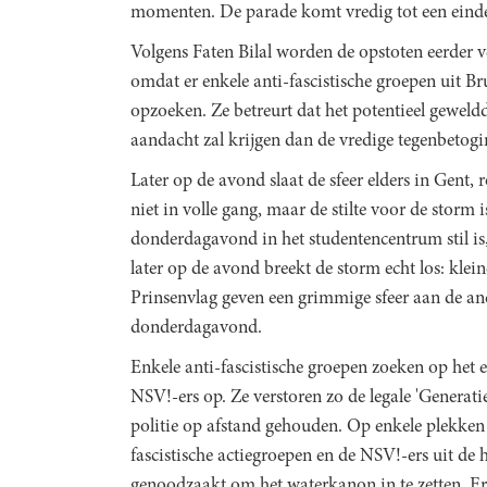
momenten. De parade komt vredig tot een einde
Volgens Faten Bilal worden de opstoten eerder 
omdat er enkele anti-fascistische groepen uit B
opzoeken. Ze betreurt dat het potentieel geweld
aandacht zal krijgen dan de vredige tegenbetog
Later op de avond slaat de sfeer elders in Gent
niet in volle gang, maar de stilte voor de storm
donderdagavond in het studentencentrum stil is, 
later op de avond breekt de storm echt los: kl
Prinsenvlag geven een grimmige sfeer aan de a
donderdagavond.
Enkele anti-fascistische groepen zoeken op het 
NSV!-ers op. Ze verstoren zo de legale 'Generat
politie op afstand gehouden. Op enkele plekken 
fascistische actiegroepen en de NSV!-ers uit de h
genoodzaakt om het waterkanon in te zetten. Er 