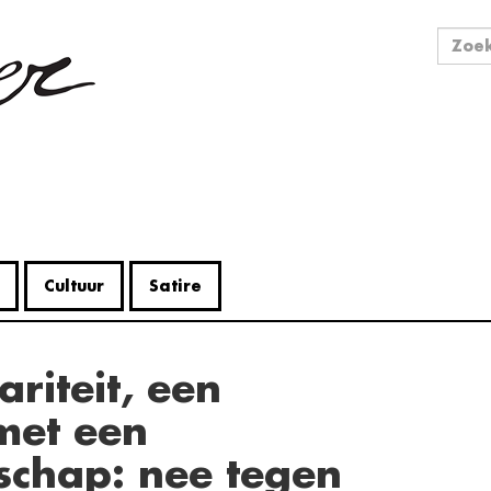
Zo
Zoek
Cultuur
Satire
V
met een
Me
schap: nee tegen