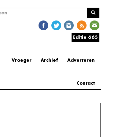
ekveld
en
Editie 665
Vroeger
Archief
Adverteren
Contact
erder lezen
est gelezen
(actieve tabblad)
Meest recent
Recensie: The Odyssey