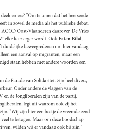
 deelnemers? "Om te tonen dat het heersende
eeft in zowel de media als het publieke debat,
 ACOD Oost-Vlaanderen daarover. De Vries
SV! elke keer erger wordt. Ook
Faten Bilal
,
eeft duidelijke beweegredenen om hier vandaag
 alleen een aanval op migranten, maar een
renigd staan hebben met andere woorden een
 de Parade van Solidariteit zijn heel divers,
voorkeur. Onder andere de vlaggen van de
n de Jongliberalen zijn van de partij.
ngliberalen, legt uit waarom ook zij het
ijn. "Wij zijn hier een beetje de vreemde eend
m veel te betogen. Maar om deze boodschap
ijven, wilden wij er vandaag ook bij zijn."