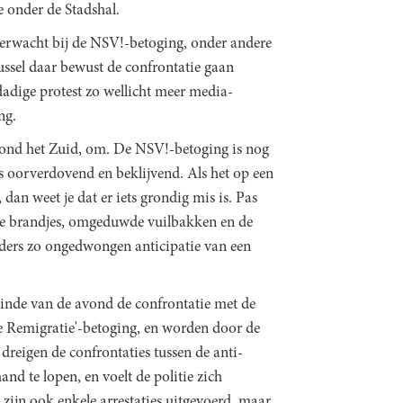
 onder de Stadshal.
verwacht bij de NSV!-betoging, onder andere
russel daar bewust de confrontatie gaan
dadige protest zo wellicht meer media-
ing.
, rond het Zuid, om. De NSV!-betoging is nog
 is oorverdovend en beklijvend. Als het op een
dan weet je dat er iets grondig mis is. Pas
eine brandjes, omgeduwde vuilbakken en de
nders zo ongedwongen anticipatie van een
einde van de avond de confrontatie met de
ie Remigratie'-betoging, en worden door de
dreigen de confrontaties tussen de anti-
and te lopen, en voelt de politie zich
zijn ook enkele arrestaties uitgevoerd, maar