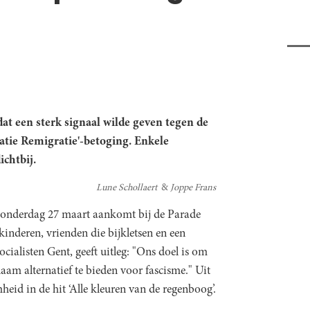
 dat een sterk signaal wilde geven tegen de
atie Remigratie'-betoging. Enkele
ichtbij.
Lune Schollaert
Joppe Frans
 donderdag 27 maart aankomt bij de Parade
kinderen, vrienden die bijkletsen en een
ocialisten Gent, geeft uitleg: "Ons doel is om
naam alternatief te bieden voor fascisme." Uit
id in de hit ‘Alle kleuren van de regenboog’.