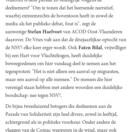
Waarom is deze parade zo belangrijk volgens de
deelnemers? "Om te tonen dat het heersende narratief,
waarbij extreemrechts de boventoon heeft in zowel de
media als het publieke debat, fout is", zegt de
aanwezige
Stefan Haelvoet
van ACOD Oost-Vlaanderen
daarover. De Vries vult aan dat de driejaarlijkse optocht van
de NSV! elke keer erger wordt. Ook
Faten Bilal
, vrijwilliger
bij een Hart voor Vluchtelingen, heeft duidelijke
beweegredenen om hier vandaag deel te nemen aan het
tegenprotest: "Het is niet alleen een aanval op migranten,
maar een aanval op alle mensen." De mensen die hier
verenigd staan hebben met andere woorden een duidelijke
boodschap: nee tegen NSV!.
De bijna tweeduizend betogers die deelnemen aan de
Parade van Solidariteit zijn heel divers, zowel in leeftijd,
achtergrond als in politieke voorkeur. Onder andere de
vlaggen van de Comac wapperen in de wind, maar ook