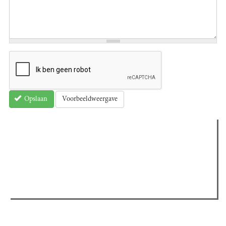
Voorbeeldweergave
Opslaan
Verder lezen
Meest gelezen
(actieve tabblad)
Meest recent
Recensie: The Odyssey
The Odyssey: Interview met classica professor Sels
Gent Jazz 2026: Dag 2 en 3