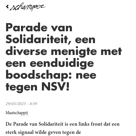
Overslaan
en
naar
de
Parade van
inhoud
gaan
Solidariteit, een
diverse menigte met
een eenduidige
boodschap: nee
tegen NSV!
29/03/2025 – 8:59
Maatschappij
De Parade van Solidariteit is een links front dat een
sterk signaal wilde geven tegen de