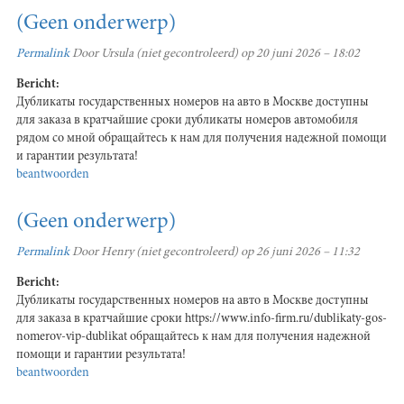
(Geen onderwerp)
Permalink
Door
Ursula (niet gecontroleerd)
op 20 juni 2026 – 18:02
Bericht:
Дубликаты государственных номеров на авто в Москве доступны
для заказа в кратчайшие сроки дубликаты номеров автомобиля
рядом со мной обращайтесь к нам для получения надежной помощи
и гарантии результата!
beantwoorden
(Geen onderwerp)
Permalink
Door
Henry (niet gecontroleerd)
op 26 juni 2026 – 11:32
Bericht:
Дубликаты государственных номеров на авто в Москве доступны
для заказа в кратчайшие сроки https://www.info-firm.ru/dublikaty-gos-
nomerov-vip-dublikat обращайтесь к нам для получения надежной
помощи и гарантии результата!
beantwoorden