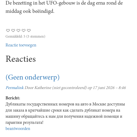
De bezetting in het UFO-gebouw is de dag erna rond de
middag ook beëindigd.
Gemiddeld:
5
(
3
stemmen)
Reactie toevoegen
Reacties
(Geen onderwerp)
Permalink
Door
Katherine (niet gecontroleerd)
op 17 juni 2026 – 8:46
Bericht:
Дубликаты государственных номеров на авто в Москве доступны
для заказа в кратчайшие сроки как сделать дубликат номера на
машину обращайтесь к нам для получения надежной помощи и
гарантии результата!
beantwoorden