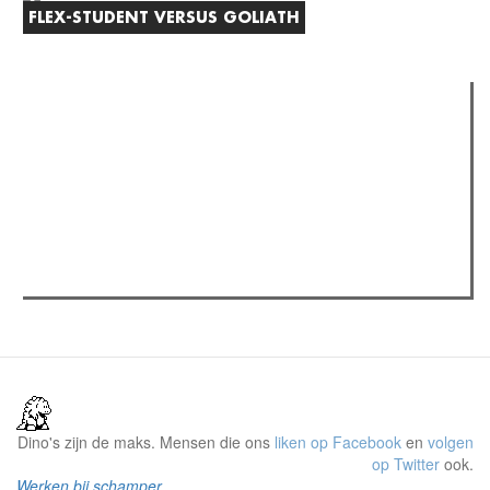
FLEX-STUDENT VERSUS GOLIATH
Verder lezen
Meest gelezen
(actieve tabblad)
Meest recent
Recensie: The Odyssey
The Odyssey: Interview met classica professor Sels
Jelle Denturck (Dressed Like Boys): "Als we 'Stonewall
Riots Forever' nu live brengen, voelt dat echt als een
manifest"
Dino's zijn de maks. Mensen die ons
liken op Facebook
en
volgen
op Twitter
ook.
Werken bij schamper