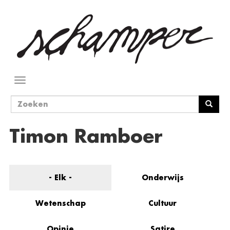
Overslaan
en
naar
de
inhoud
gaan
Navigatie
wisselen
Zoekveld
Zoeken
Timon Ramboer
- Elk -
Onderwijs
Wetenschap
Cultuur
Opinie
Satire