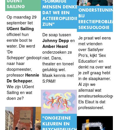
UGENT
"SOMMIGE
SAILING
MENSEN DENKEN
ONDERSTEUNING
DAT WE EEN
BIJ
Op maandag 29
ACTEEROPLEIDING
ERECTIEPROBLEMEN:
september liet
ZIJN"
SEKSUOLOGIE
UGent Sailing
officieel hun
De soap tussen
Je praat wel eens
eerste boot te
Johnny Depp
en
met vrienden
water. Die werd
Amber Heard
over Satisfyer
'De
onderzoeken ze
Pro's, kijkt 'Sex
Schepper' gedoopt
niet. Dans,
Education' en
naar haar
theater en toneel
denkt na over wat
doopmeester,
gelukkig wel.
je zelf graag hebt
professor
Hennie
Maak kennis met
in de slaapkamer.
De Schepper
.
S:PAM!
Al zijn we
Wie zijn UGent
allemaal wat
Sailing en wat
amateurseksuologen,
doen ze?
Els Elaut is dat
professioneel.
"ONGEZIENE
KLEUREN EN
PSYCHEDELISCHE