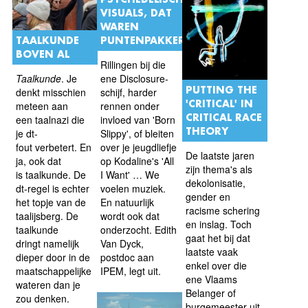
VISUALS, DAT
WAREN
TAALKUNDE
PUNTENPAKKERS"
BOVEN AL
Rillingen bij die
Taalkunde
. Je
ene Disclosure-
PUTTING THE
denkt misschien
schijf, harder
'CRITICAL' IN
meteen aan
rennen onder
CRITICAL RACE
een taalnazi die
invloed van 'Born
THEORY
je dt-
Slippy', of bleiten
fout verbetert. En
over je jeugdliefje
De laatste jaren
ja, ook dat
op Kodaline's 'All
zijn thema's als
is taalkunde. De
I Want' … We
dekolonisatie,
dt-regel is echter
voelen muziek.
gender en
het topje van de
En natuurlijk
racisme schering
taalijsberg. De
wordt ook dat
en inslag. Toch
taalkunde
onderzocht. Edith
gaat het bij dat
dringt namelijk
Van Dyck,
laatste vaak
dieper door in de
postdoc aan
enkel over die
maatschappelijke
IPEM, legt uit.
ene Vlaams
wateren dan je
Belanger of
zou denken.
burgemeester uit