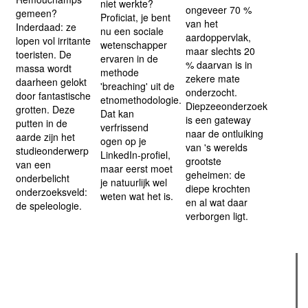
niet werkte?
ongeveer 70 %
gemeen?
Proficiat, je bent
van het
Inderdaad: ze
nu een sociale
aardoppervlak,
lopen vol irritante
wetenschapper
maar slechts 20
toeristen. De
ervaren in de
% daarvan is in
massa wordt
methode
zekere mate
daarheen gelokt
'breaching' uit de
onderzocht.
door fantastische
etnomethodologie.
Diepzeeonderzoek
grotten. Deze
Dat kan
is een gateway
putten in de
verfrissend
naar de ontluiking
aarde zijn het
ogen op je
van 's werelds
studieonderwerp
LinkedIn-profiel,
grootste
van een
maar eerst moet
geheimen: de
onderbelicht
je natuurlijk wel
diepe krochten
onderzoeksveld:
weten wat het is.
en al wat daar
de speleologie.
verborgen ligt.
Verder lezen
Meest gelezen
(actieve tabblad)
Meest recent