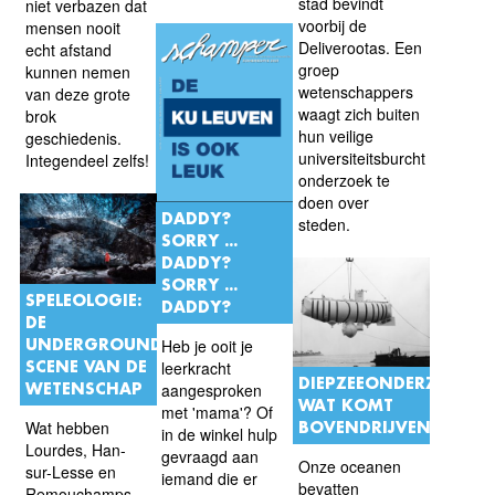
stad bevindt
niet verbazen dat
voorbij de
mensen nooit
Deliverootas. Een
echt afstand
groep
kunnen nemen
wetenschappers
van deze grote
waagt zich buiten
brok
hun veilige
geschiedenis.
universiteitsburcht om
Integendeel zelfs!
onderzoek te
doen over
DADDY?
steden.
SORRY ...
DADDY?
SORRY ...
SPELEOLOGIE:
DADDY?
DE
UNDERGROUND
Heb je ooit je
SCENE VAN DE
leerkracht
DIEPZEEONDERZOEK:
WETENSCHAP
aangesproken
WAT KOMT
met 'mama'? Of
Wat hebben
BOVENDRIJVEN?
in de winkel hulp
Lourdes, Han-
gevraagd aan
Onze oceanen
sur-Lesse en
iemand die er
bevatten
Remouchamps