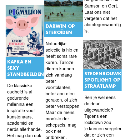
Samson en Gert.
Laat ons niet
vergeten dat het
alomtegenwoordig
DARWIN OP
is.
STEROÏDEN
Natuurlijke
selectie is hip en
heeft soms rare
KAFKA EN
kuren. Talloze
SEXY
dieren kunnen
STEDENBOUWKUNDE:
STANDBEELDEN
zich vandaag
SPOTLIGHT OP DE
beter
De klassieke
STRAATLAMP
voortplanten,
oudheid is al
beter aan eten
Ben je wel eens
gedurende
geraken, of zich
de deur
millennia een
beter verstoppen.
uitgewandeld?
inspiratie voor
Maar de mens,
Tijdens een
kunstenaars,
mooiste der
lockdown zou
academici en
schepsels, mag
je kunnen vergeten
nerds allerhande.
ook niet
dat er zich een
Het mag dan ook
ontbreken.