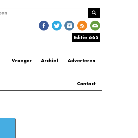
ekveld
en
Editie 665
Vroeger
Archief
Adverteren
Contact