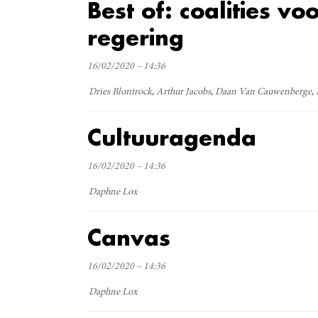
Best of: coalities vo
regering
16/02/2020 – 14:36
Dries Blontrock
Arthur Jacobs
Daan Van Cauwenberge
Cultuuragenda
16/02/2020 – 14:36
Daphne Lox
Canvas
16/02/2020 – 14:36
Daphne Lox