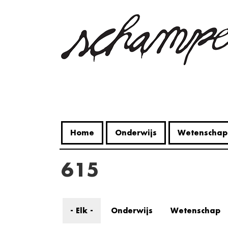
Overslaan
en
naar
de
inhoud
gaan
Home
Onderwijs
Wetenschap
615
- Elk -
Onderwijs
Wetenschap