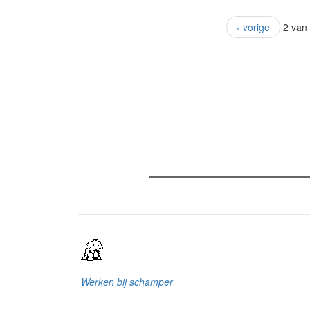
‹ vorige
2 van
Verder lezen
Meest gelezen
Meest recent
(
The Odyssey: Interview met cl
Sels
Recensie: The Odyssey
Plateau Memories LEGO-set r
Werken bij schamper