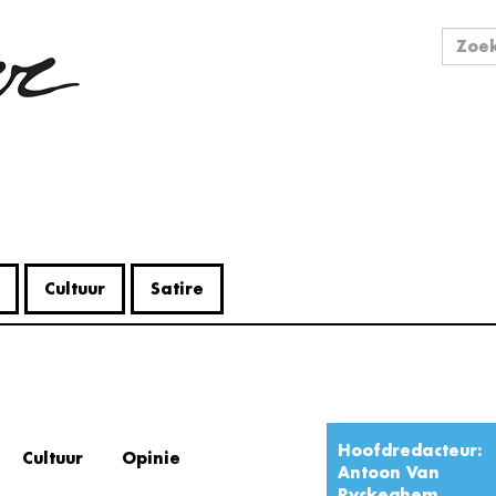
Zo
Zoek
Cultuur
Satire
Hoofdredacteur:
Cultuur
Opinie
Antoon Van
Ryckeghem