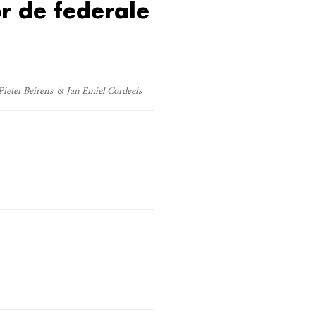
or de federale
Pieter Beirens
Jan Emiel Cordeels