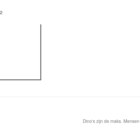
 2
actieve tabblad)
assica professor
eview
Dino's zijn de maks. Mensen