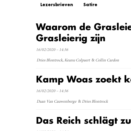
Lezersbrieven
Satire
Waarom de Grasleie
Grasleierig zijn
16/02/2020 – 14:36
Dries Blontrock
Keanu Colpaert
Collin Cardon
Kamp Woas zoekt k
16/02/2020 – 14:36
Daan Van Cauwenberge
Dries Blontrock
Das Reich schlägt z