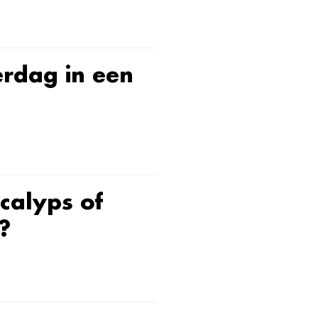
erdag in een
calyps of
?