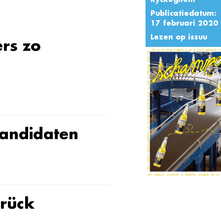
Publicatiedatum:
17 februari 2020
Lezen op issuu
rs zo
andidaten
urück