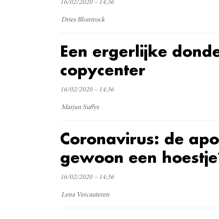
16/02/2020 – 14:36
Dries Blontrock
Een ergerlijke dond
copycenter
16/02/2020 – 14:36
Marjan Suffys
Coronavirus: de apo
gewoon een hoestje
16/02/2020 – 14:36
Lena Vercauteren