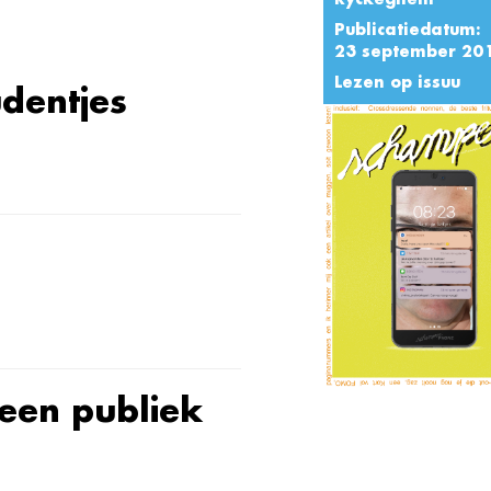
Publicatiedatum:
23 september 20
Lezen op issuu
udentjes
een publiek