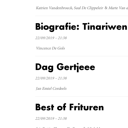
Katrien Vandenbroeck
Saul De Clippeleir
Marte Van d
Biografie: Tinariwen
22/09/2019 – 21:38
Vincence De Gols
Dag Gertjeee
22/09/2019 – 21:38
Jan Emiel Cordeels
Best of Frituren
22/09/2019 – 21:38