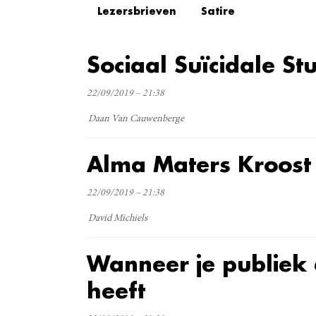
Lezersbrieven
Satire
Sociaal Suïcidale St
22/09/2019 – 21:38
Daan Van Cauwenberge
Alma Maters Kroost
22/09/2019 – 21:38
David Michiels
Wanneer je publiek 
heeft