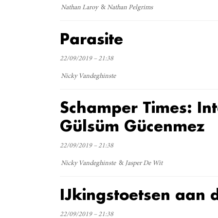
Nathan Laroy
Nathan Pelgrims
Parasite
22/09/2019 – 21:38
Nicky Vandeghinste
Schamper Times: In
Gülsüm Gücenmez
22/09/2019 – 21:38
Nicky Vandeghinste
Jasper De Wit
IJkingstoetsen aan 
22/09/2019 – 21:38