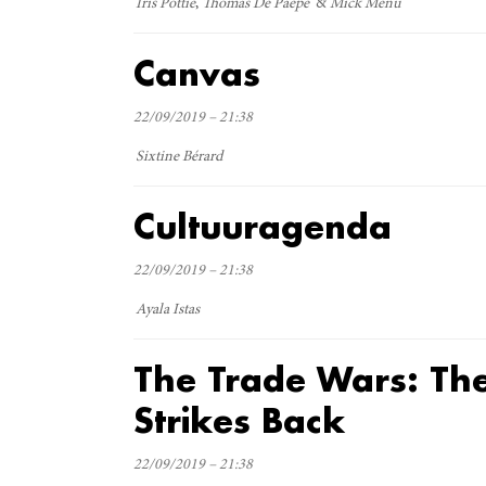
Iris Pottie
Thomas De Paepe
Mick Menu
Canvas
22/09/2019 – 21:38
Sixtine Bérard
Cultuuragenda
22/09/2019 – 21:38
Ayala Istas
The Trade Wars: Th
Strikes Back
22/09/2019 – 21:38