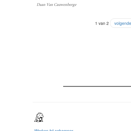
Daan Van Cauwenberge
1 van 2
volgende
Verder lezen
Meest gelezen
(actieve tabblad)
Meest recent
Recensie: The Odyssey
The Odyssey: Interview met cl
Sels
Gent Jazz 2026: Dag 2 en 3
Werken bij schamper