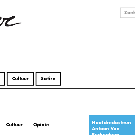
Zo
Zoek
Cultuur
Satire
Hoofdredacteur:
Cultuur
Opinie
Antoon Van
Ryckeghem