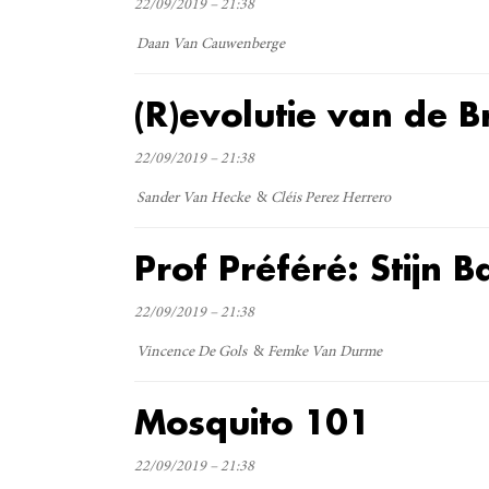
22/09/2019 – 21:38
Daan Van Cauwenberge
(R)evolutie van de B
22/09/2019 – 21:38
Sander Van Hecke
Cléis Perez Herrero
Prof Préféré: Stijn B
22/09/2019 – 21:38
Vincence De Gols
Femke Van Durme
Mosquito 101
22/09/2019 – 21:38