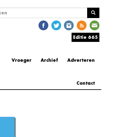
ekveld
en
Editie 665
Vroeger
Archief
Adverteren
Contact