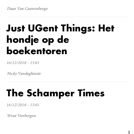
Daan Van Cauwenberge
Just UGent Things: Het
hondje op de
boekentoren
16/12/2018 – 15:01
Nicky Vandeghinste
The Schamper Times
16/12/2018 – 15:01
Wout Vierbergen