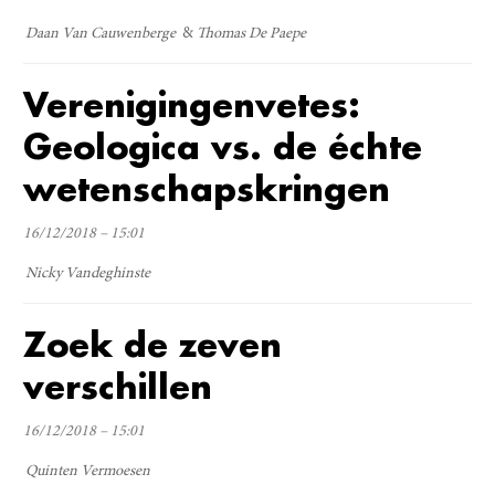
Daan Van Cauwenberge
Thomas De Paepe
Verenigingenvetes:
Geologica vs. de échte
wetenschapskringen
16/12/2018 – 15:01
Nicky Vandeghinste
Zoek de zeven
verschillen
16/12/2018 – 15:01
Quinten Vermoesen