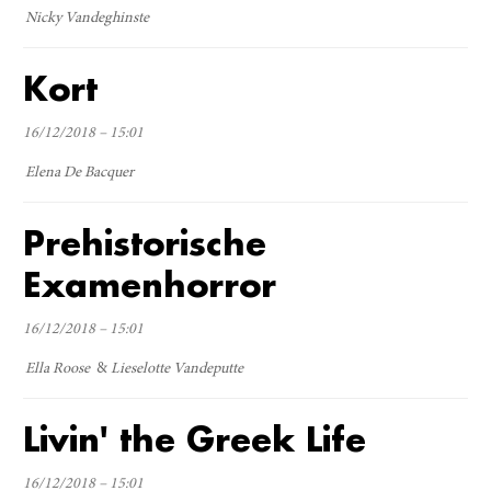
Nicky Vandeghinste
Kort
16/12/2018 – 15:01
Elena De Bacquer
Prehistorische
Examenhorror
16/12/2018 – 15:01
Ella Roose
Lieselotte Vandeputte
Livin' the Greek Life
16/12/2018 – 15:01