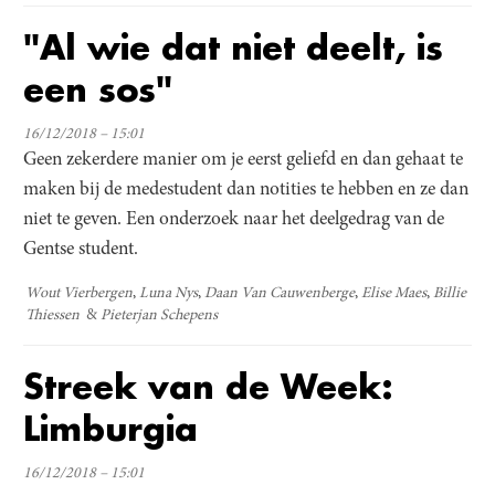
"Al wie dat niet deelt, is
een sos"
16/12/2018 – 15:01
Geen zekerdere manier om je eerst geliefd en dan gehaat te
maken bij de medestudent dan notities te hebben en ze dan
niet te geven. Een onderzoek naar het deelgedrag van de
Gentse student.
Wout Vierbergen
Luna Nys
Daan Van Cauwenberge
Elise Maes
Billie
Thiessen
Pieterjan Schepens
Streek van de Week:
Limburgia
16/12/2018 – 15:01