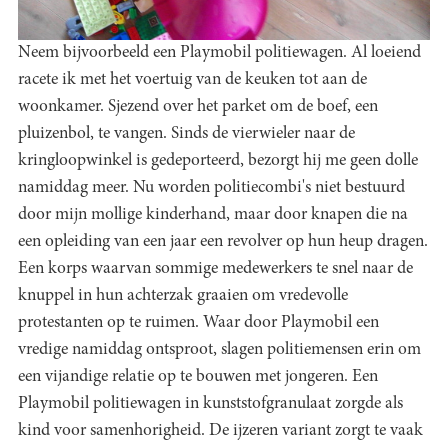
Neem bijvoorbeeld een Playmobil politiewagen. Al loeiend
racete ik met het voertuig van de keuken tot aan de
woonkamer. Sjezend over het parket om de boef, een
pluizenbol, te vangen. Sinds de vierwieler naar de
kringloopwinkel is gedeporteerd, bezorgt hij me geen dolle
namiddag meer. Nu worden politiecombi's niet bestuurd
door mijn mollige kinderhand, maar door knapen die na
een opleiding van een jaar een revolver op hun heup dragen.
Een korps waarvan sommige medewerkers te snel naar de
knuppel in hun achterzak graaien om vredevolle
protestanten op te ruimen. Waar door Playmobil een
vredige namiddag ontsproot, slagen politiemensen erin om
een vijandige relatie op te bouwen met jongeren. Een
Playmobil politiewagen in kunststofgranulaat zorgde als
kind voor samenhorigheid. De ijzeren variant zorgt te vaak