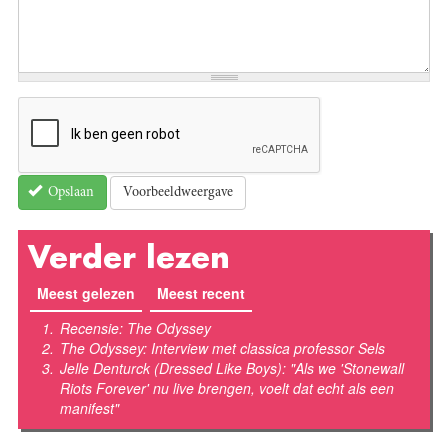
Voorbeeldweergave
Opslaan
Verder lezen
Meest gelezen
(actieve tabblad)
Meest recent
Recensie: The Odyssey
The Odyssey: Interview met classica professor Sels
Jelle Denturck (Dressed Like Boys): "Als we 'Stonewall
Riots Forever' nu live brengen, voelt dat echt als een
manifest"