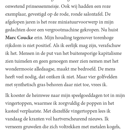
onwetend prinsessenmeisje. Ook wij hadden een roze
exemplaar, gevestigd op de rode, ronde salontafel. De
afgelopen jaren is het roze miniatuurvoorwerp in mijn
gedachten door een vergrootmachine gekropen. Nu huist
Marc Coucke
erin. Mijn houding tegenover torenhoge
rijkdom is niet positief. Als ik eerlijk mag zijn, verafschuw
ik het. Mensen in de put van het buitensporige kapitalisme
zien tuimelen en geen genoegen meer zien nemen met het
wondermooie alledaagse, maakt me bedroefd. De mens
heeft veel nodig, dat ontken ik niet. Maar vier golfvelden
met synthetisch gras behoren daar niet toe, vrees ik.
Ik koester de heimwee naar mijn speelgoeddagen tot in mijn
vingertoppen, waarmee ik zorgvuldig de poppen in het
kasteel verplaatste. Met diezelfde vingertoppen lees ik
vandaag de kranten vol hartverscheurend nieuws. Ik
verneem gruwelen die zich voltrekken met metalen kogels,