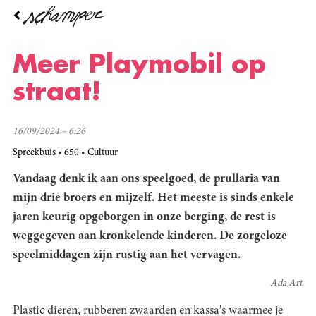
Overslaan
en
naar
de
Meer Playmobil op
inhoud
gaan
straat!
16/09/2024 – 6:26
Spreekbuis
650
Cultuur
Vandaag denk ik aan ons speelgoed, de prullaria van
mijn drie broers en mijzelf. Het meeste is sinds enkele
jaren keurig opgeborgen in onze berging, de rest is
weggegeven aan kronkelende kinderen. De zorgeloze
speelmiddagen zijn rustig aan het vervagen.
Ada Art
Plastic dieren, rubberen zwaarden en kassa's waarmee je