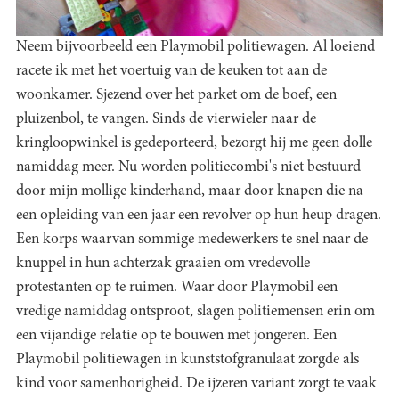
Neem bijvoorbeeld een Playmobil politiewagen. Al loeiend
racete ik met het voertuig van de keuken tot aan de
woonkamer. Sjezend over het parket om de boef, een
pluizenbol, te vangen. Sinds de vierwieler naar de
kringloopwinkel is gedeporteerd, bezorgt hij me geen dolle
namiddag meer. Nu worden politiecombi's niet bestuurd
door mijn mollige kinderhand, maar door knapen die na
een opleiding van een jaar een revolver op hun heup dragen.
Een korps waarvan sommige medewerkers te snel naar de
knuppel in hun achterzak graaien om vredevolle
protestanten op te ruimen. Waar door Playmobil een
vredige namiddag ontsproot, slagen politiemensen erin om
een vijandige relatie op te bouwen met jongeren. Een
Playmobil politiewagen in kunststofgranulaat zorgde als
kind voor samenhorigheid. De ijzeren variant zorgt te vaak