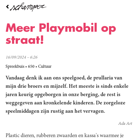
Overslaan
en
naar
de
Meer Playmobil op
inhoud
gaan
straat!
16/09/2024 – 6:26
Spreekbuis
650
Cultuur
Vandaag denk ik aan ons speelgoed, de prullaria van
mijn drie broers en mijzelf. Het meeste is sinds enkele
jaren keurig opgeborgen in onze berging, de rest is
weggegeven aan kronkelende kinderen. De zorgeloze
speelmiddagen zijn rustig aan het vervagen.
Ada Art
Plastic dieren, rubberen zwaarden en kassa's waarmee je