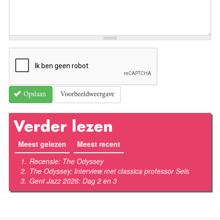
Voorbeeldweergave
Opslaan
Verder lezen
Meest gelezen
(actieve tabblad)
Meest recent
Recensie: The Odyssey
The Odyssey: Interview met classica professor Sels
Gent Jazz 2026: Dag 2 en 3