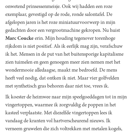
onwetend prinsessenmeisje. Ook wij hadden een roze
exemplaar, gevestigd op de rode, ronde salontafel. De
afgelopen jaren is het roze miniatuurvoorwerp in mijn
gedachten door een vergrootmachine gekropen. Nu huist
Marc Coucke
erin. Mijn houding tegenover torenhoge
rijkdom is niet positief. Als ik eerlijk mag zijn, verafschuw
ik het. Mensen in de put van het buitensporige kapitalisme
zien tuimelen en geen genoegen meer zien nemen met het
wondermooie alledaagse, maakt me bedroefd. De mens
heeft veel nodig, dat ontken ik niet. Maar vier golfvelden
met synthetisch gras behoren daar niet toe, vrees ik.
Ik koester de heimwee naar mijn speelgoeddagen tot in mijn
vingertoppen, waarmee ik zorgvuldig de poppen in het
kasteel verplaatste. Met diezelfde vingertoppen lees ik
vandaag de kranten vol hartverscheurend nieuws. Ik
verneem gruwelen die zich voltrekken met metalen kogels,