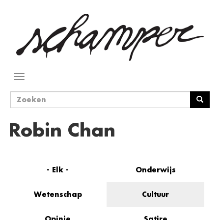
Overslaan
en
naar
de
inhoud
gaan
Navigatie
wisselen
Zoekveld
Zoeken
Robin Chan
- Elk -
Onderwijs
Wetenschap
Cultuur
Opinie
Satire