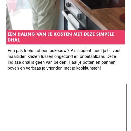
EEN DALING VAN JE KOSTEN MET DEZE SIMPELE
DHAL
Een pak frieten of een pokébowl? Als student moet je bij veel
maaltijden kiezen tussen ongezond en onbetaalbaar. Deze
Indiase dhal is geen van beiden. Haal je potten en pannen
boven en verbaas je vrienden met je kookkunsten!
Verder lezen
Meest gelezen
(actieve tabblad)
Meest recent
Recensie: The Odyssey
The Odyssey: Interview met classica professor Sels
Jelle Denturck (Dressed Like Boys): "Als we 'Stonewall
Riots Forever' nu live brengen, voelt dat echt als een