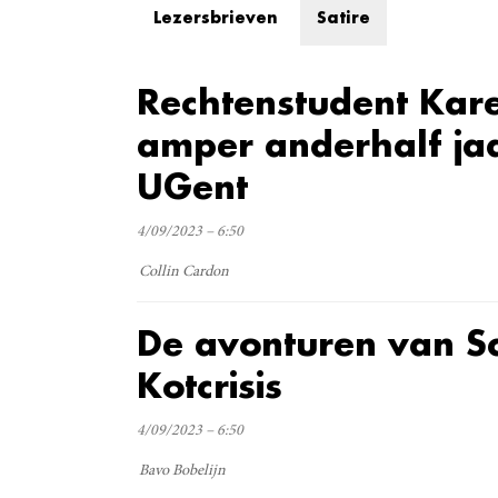
Lezersbrieven
Satire
Rechtenstudent Kare
amper anderhalf jaa
UGent
4/09/2023 – 6:50
Collin Cardon
De avonturen van S
Kotcrisis
4/09/2023 – 6:50
Bavo Bobelijn