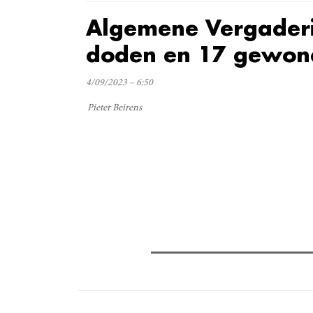
Algemene Vergaderi
doden en 17 gewon
4/09/2023 – 6:50
Pieter Beirens
Verder lezen
Meest gelezen
(actieve tabblad)
Meest recent
Recensie: The Odyssey
The Odyssey: Interview met cl
Sels
Gent Jazz 2026: Dag 2 en 3