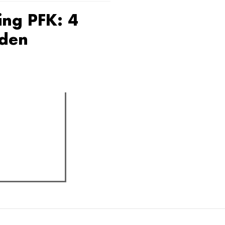
ng PFK: 4
den
assica professor