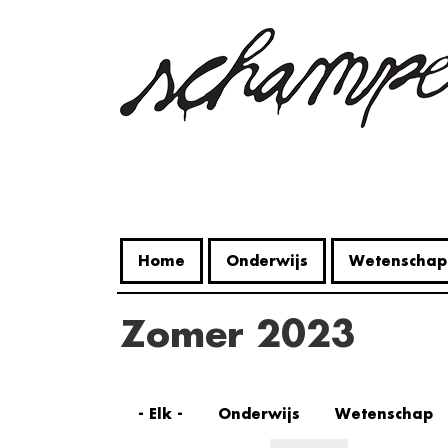
Overslaan
en
naar
de
inhoud
gaan
Home
Onderwijs
Wetenschap
Zomer 2023
- Elk -
Onderwijs
Wetenschap