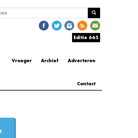
ekveld
en
Editie 665
Vroeger
Archief
Adverteren
Contact
3