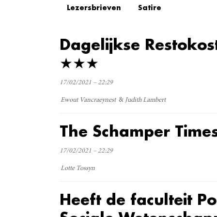
Lezersbrieven
Satire
Dagelijkse Restoko
★★★
17/02/2021 – 22:29
Ewout Vancraeynest
Judith Lambert
The Schamper Time
17/02/2021 – 22:29
Lotte Tossyn
Heeft de faculteit Po