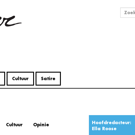
Zo
Zoek
Cultuur
Satire
Hoofdredacteur:
Cultuur
Opinie
Ella Roose