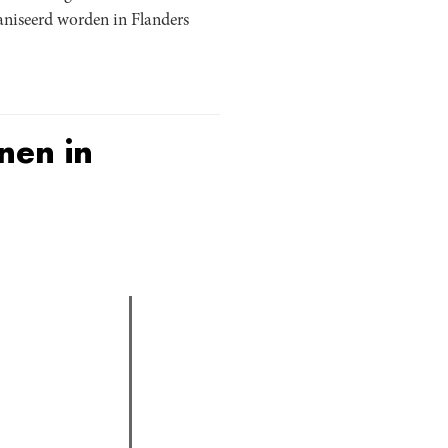
aniseerd worden in Flanders
nen in
actieve tabblad)
assica professor