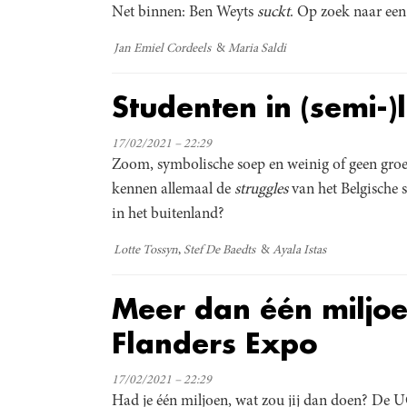
Net binnen: Ben Weyts
suckt
. Op zoek naar een
Jan Emiel Cordeels
Maria Saldi
Studenten in (semi-
17/02/2021 – 22:29
Zoom, symbolische soep en weinig of geen groeps
kennen allemaal de
struggles
van het Belgische 
in het buitenland?
Lotte Tossyn
Stef De Baedts
Ayala Istas
Meer dan één miljo
Flanders Expo
17/02/2021 – 22:29
Had je één miljoen, wat zou jij dan doen? De U