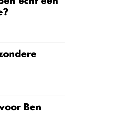
pen echt een
e?
jzondere
 voor Ben