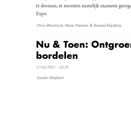
te dromen, er moesten namelijk examens georg
Expo.
Dries Blontrock
Marie Palmers
Roazad Küçüktaş
Nu & Toen: Ontgroe
bordelen
17/02/2021 – 22:29
Sander Muylaert
Verder lezen
Meest gelezen
Meest recent
(
The Odyssey: Interview met cl
Sels
Recensie: The Odyssey