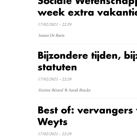
Sociale Wetenschap
week extra vakanti
17/02/2021 – 22:29
Isaura De Baets
Bijzondere tijden, bi
statuten
17/02/2021 – 22:29
Sixtine Bérard
Sarah Bracke
Best of: vervangers
Weyts
17/02/2021 – 22:29