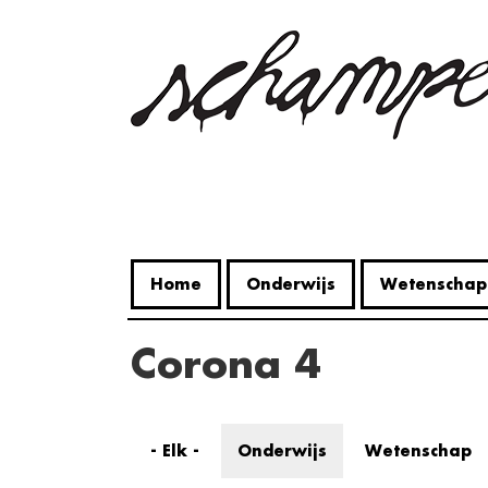
Overslaan
en
naar
de
inhoud
gaan
Home
Onderwijs
Wetenschap
Corona 4
- Elk -
Onderwijs
Wetenschap