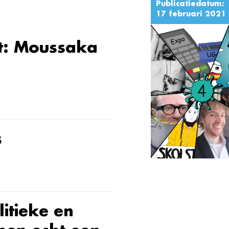
Publicatiedatum:
17 februari 2021
st: Moussaka
s
litieke en