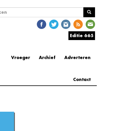
ekveld
en
Editie 665
Vroeger
Archief
Adverteren
Contact