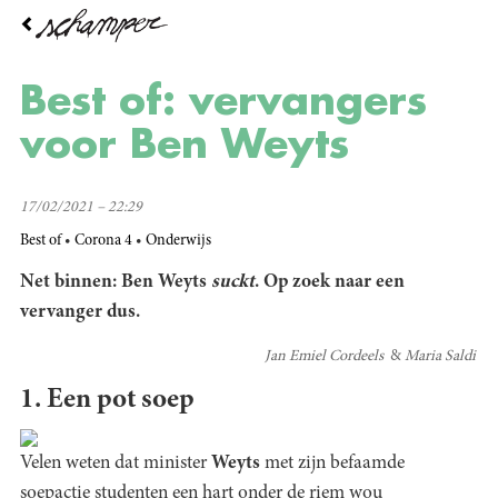
Overslaan
en
naar
de
Best of: vervangers
inhoud
gaan
voor Ben Weyts
17/02/2021 – 22:29
Best of
Corona 4
Onderwijs
Net binnen: Ben Weyts
suckt
. Op zoek naar een
vervanger dus.
Jan Emiel Cordeels
Maria Saldi
1. Een pot soep
Velen weten dat minister
Weyts
met zijn befaamde
soepactie studenten een hart onder de riem wou