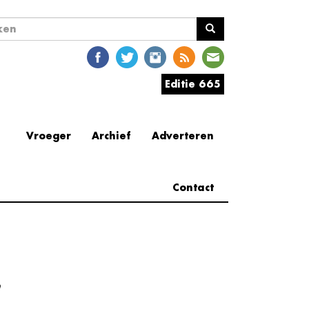
ekveld
en
Editie 665
Vroeger
Archief
Adverteren
Contact
e