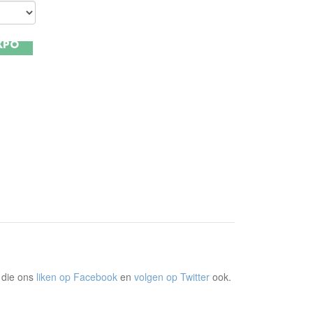
JOEN
XPO
zou jij
reeg
melijk
d
o.
 die ons
liken op Facebook
en
volgen op Twitter
ook.