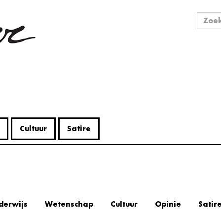
Zo
Zoek
Cultuur
Satire
derwijs
Wetenschap
Cultuur
Opinie
Satir