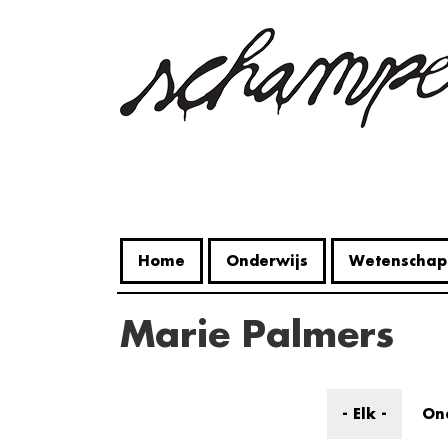
Overslaan
en
naar
de
inhoud
gaan
Home
Onderwijs
Wetenschap
Marie Palmers
- Elk -
On