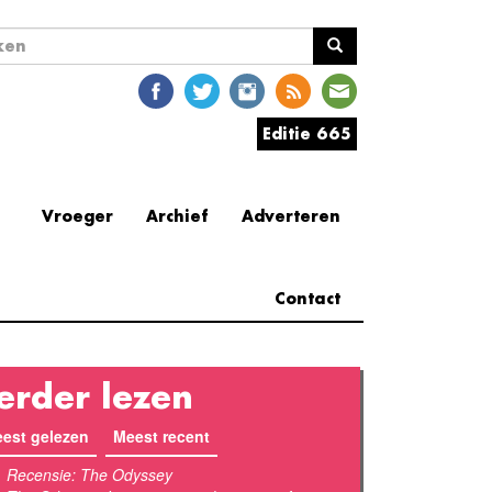
ekveld
en
Editie 665
Vroeger
Archief
Adverteren
Contact
erder lezen
est gelezen
(actieve tabblad)
Meest recent
Recensie: The Odyssey