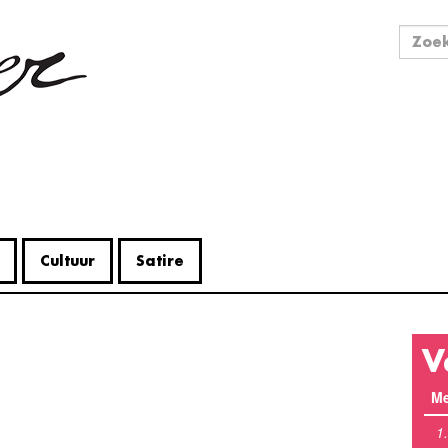
Zo
Zoek
Cultuur
Satire
V
Me