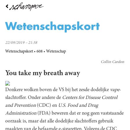
Overslaan
en
naar
de
Wetenschapskort
inhoud
gaan
22/09/2019 – 21:38
Wetenschapskort
608
Wetenschap
Collin Cardon
You take my breath away
Donkere wolken boven de VS bij het zesde dodelijke
vape
-
slachtoffer. Onder andere de
Centers for Disease Control
and Prevention
(CDC) en
U.S. Food and Drug
Administration
(FDA) beweren dat er nog geen vaststaande
oorzaak is, maar dat alle dodelijke slachtoffers gebruik
maakten van de befaamde e-sigaretten. Volgens de CDC