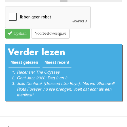
Voorbeeldweergave
Opslaan
Verder lezen
Meest gelezen
(actieve tabblad)
Meest recent
Recensie: The Odyssey
Gent Jazz 2026: Dag 2 en 3
Jelle Denturck (Dressed Like Boys): "Als we 'Stonewall
Riots Forever' nu live brengen, voelt dat echt als een
manifest"