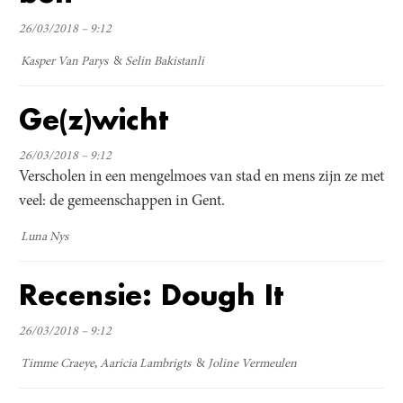
26/03/2018 – 9:12
Kasper Van Parys
Selin Bakistanli
Ge(z)wicht
26/03/2018 – 9:12
Verscholen in een mengelmoes van stad en mens zijn ze met
veel: de gemeenschappen in Gent.
Luna Nys
Recensie: Dough It
26/03/2018 – 9:12
Timme Craeye
Aaricia Lambrigts
Joline Vermeulen