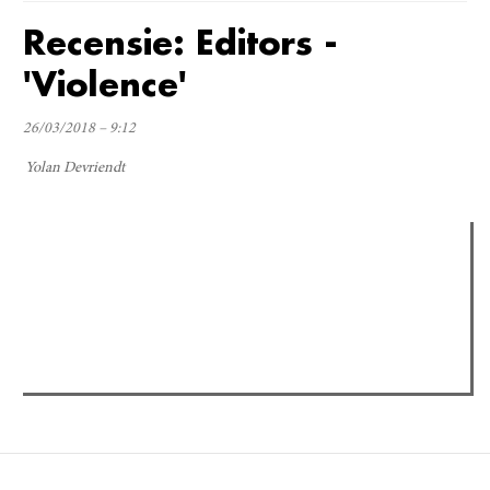
Recensie: Editors -
'Violence'
26/03/2018 – 9:12
Yolan Devriendt
Verder lezen
Meest gelezen
(actieve tabblad)
Meest recent
Recensie: The Odyssey
The Odyssey: Interview met classica professor Sels
Gent Jazz 2026: Dag 2 en 3