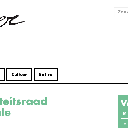
Zo
Zoek
Cultuur
Satire
V
ale
Me