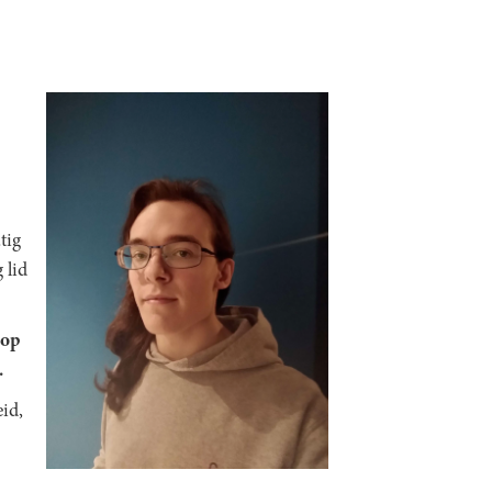
tig
 lid
 op
.
id,