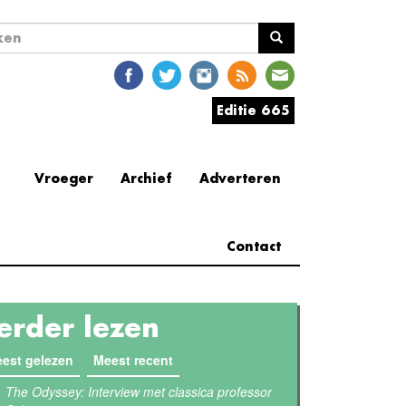
ekveld
en
Editie 665
Vroeger
Archief
Adverteren
Contact
erder lezen
est gelezen
Meest recent
(actieve tabblad)
The Odyssey: Interview met classica professor