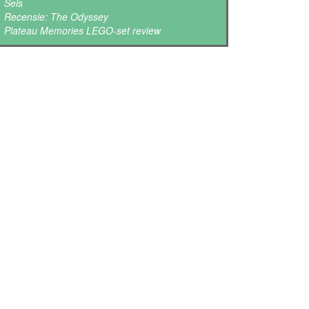
Sels
Recensie: The Odyssey
Plateau Memories LEGO-set review