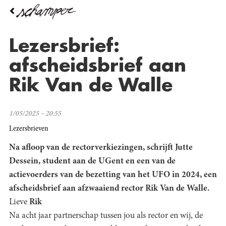
Overslaan
en
naar
de
Lezersbrief:
inhoud
gaan
afscheidsbrief aan
Rik Van de Walle
1/05/2025 – 20:55
Lezersbrieven
Na afloop van de rectorverkiezingen, schrijft
Jutte
Dessein
, student aan de UGent en een van de
actievoerders van de bezetting van het UFO in 2024, een
afscheidsbrief aan afzwaaiend rector
Rik Van de Walle
.
Lieve
Rik
Na acht jaar partnerschap tussen jou als rector en wij, de