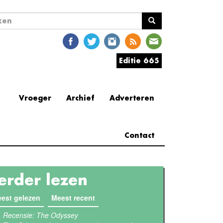
ekveld
en
Editie 665
Vroeger
Archief
Adverteren
Contact
erder lezen
est gelezen
(actieve tabblad)
Meest recent
Recensie: The Odyssey