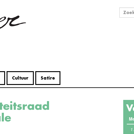
Zo
Zoek
Cultuur
Satire
V
ale
Me