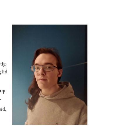
tig
 lid
 op
.
id,