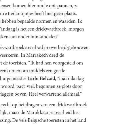
 mensen komen hier om te ontspannen, ze
e tierlantijntjes heeft hier geen plaats.
ij hebben bepaalde normen en waarden. Ik
 Vandaag is het een driekwartbroek, morgen
sokken aan onder hun sandalen”
riekwartbroekenverbod in overheidsgebouwen
 weerkeren. In Marrakech deed de
t de toeristen. “Ik had hen voorgesteld om
vereenkomen om middels een goede
s burgemeester
Larbi Belcaid
, “maar dat lag
 woord 'pact' viel, begonnen ze plots door
vlaggen boven. Heel verwarrend allemaal.”
n recht op het dragen van een driekwartbroek
gelijk, maar de Marokkaanse overheid liet
sing. De vele Belgische toeristen in het land