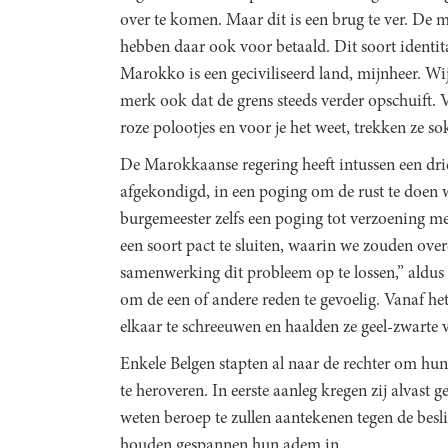
over te komen. Maar dit is een brug te ver. De
hebben daar ook voor betaald. Dit soort identitair
Marokko is een geciviliseerd land, mijnheer. W
merk ook dat de grens steeds verder opschuift.
roze polootjes en voor je het weet, trekken ze 
De Marokkaanse regering heeft intussen een d
afgekondigd, in een poging om de rust te doen
burgemeester zelfs een poging tot verzoening me
een soort pact te sluiten, waarin we zouden o
samenwerking dit probleem op te lossen,” aldu
om de een of andere reden te gevoelig. Vanaf het
elkaar te schreeuwen en haalden ze geel-zwarte 
Enkele Belgen stapten al naar de rechter om hu
te heroveren. In eerste aanleg kregen zij alvast 
weten beroep te zullen aantekenen tegen de beslis
houden gespannen hun adem in.