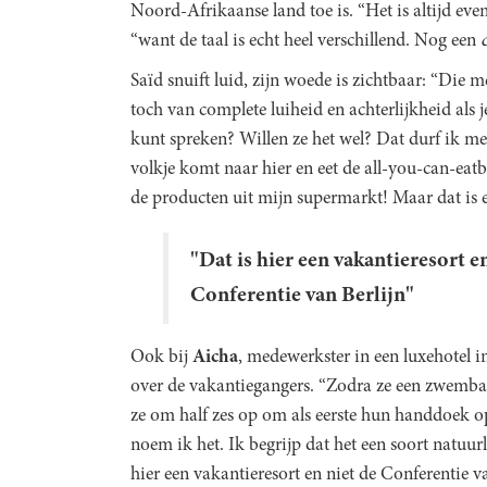
Noord-Afrikaanse land toe is. “Het is altijd even
“want de taal is echt heel verschillend. Nog een
Saïd snuift luid, zijn woede is zichtbaar: “Die 
toch van complete luiheid en achterlijkheid als je
kunt spreken? Willen ze het wel? Dat durf ik me 
volkje komt naar hier en eet de all-you-can-eatb
de producten uit mijn supermarkt! Maar dat is e
"Dat is hier een vakantieresort e
Conferentie van Berlijn"
Ook bij
Aicha
, medewerkster in een luxehotel i
over de vakantiegangers. “Zodra ze een zwembad 
ze om half zes op om als eerste hun handdoek op
noem ik het. Ik begrijp dat het een soort natuurl
hier een vakantieresort en niet de Conferentie va