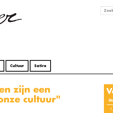
Zo
Zoek
Cultuur
Satire
V
onze cultuur"
Me