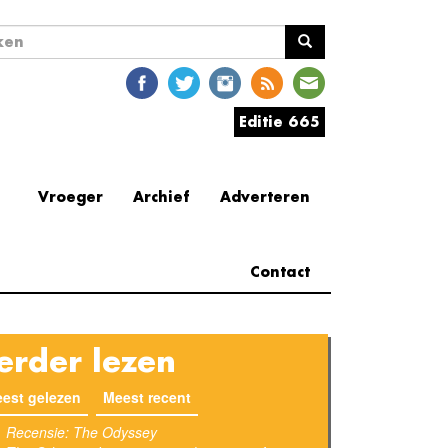
ekveld
en
Editie 665
Vroeger
Archief
Adverteren
Contact
erder lezen
est gelezen
(actieve tabblad)
Meest recent
Recensie: The Odyssey