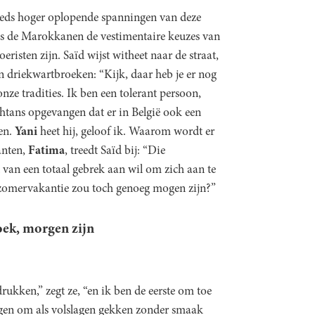
teeds hoger oplopende spanningen van deze
s de Marokkanen de vestimentaire keuzes van
risten zijn. Saïd wijst witheet naar de straat,
in driekwartbroeken: “Kijk, daar heb je er nog
nze tradities. Ik ben een tolerant persoon,
chtans opgevangen dat er in België ook een
ken.
Yani
heet hij, geloof ik. Waarom wordt er
anten,
Fatima
, treedt Saïd bij: “Die
t van een totaal gebrek aan wil om zich aan te
 zomervakantie zou toch genoeg mogen zijn?”
oek, morgen zijn
tdrukken,” zegt ze, “en ik ben de eerste om toe
lagen om als volslagen gekken zonder smaak