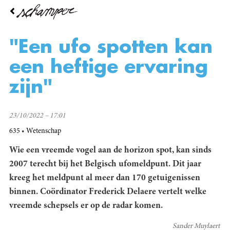
Overslaan
en
naar
de
"Een ufo spotten kan
inhoud
gaan
een heftige ervaring
zijn"
23/10/2022 – 17:01
635
Wetenschap
Wie een vreemde vogel aan de horizon spot, kan sinds
2007 terecht bij het Belgisch ufomeldpunt. Dit jaar
kreeg het meldpunt al meer dan 170 getuigenissen
binnen. Coördinator
Frederick Delaere
vertelt welke
vreemde schepsels er op de radar komen.
Sander Muylaert