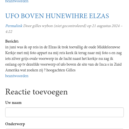
beantwoorden
UFO BOVEN HUNEWIHRE ELZAS
Permalink
Door
gilles wybon (niet gecontroleerd)
op 21 augustus 2024 –
4:22
Bericht:
in juni was ik op reis in de Elzas ik trok toevallig de oude Middeleeuwse
Kerkje met mij foto appart na mij reis keek ik terug naar mij foto s en zag
iets zilver grijs ovale voorwerp in de lucht naast het kerkje nu zag ik
onlang op tv dezelfde voorwerp of ufo boven de site van de Inca s in Zuid
Amerika wat zoeken zij ? hoogachten Gilles
beantwoorden
Reactie toevoegen
Uw naam
Onderwerp