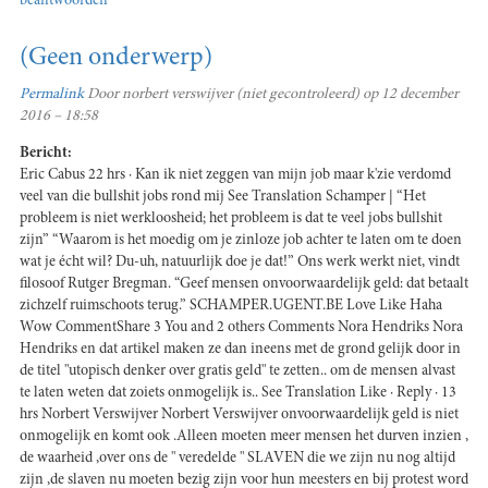
beantwoorden
(Geen onderwerp)
Permalink
Door
norbert verswijver (niet gecontroleerd)
op 12 december
2016 – 18:58
Bericht:
Eric Cabus 22 hrs · Kan ik niet zeggen van mijn job maar k'zie verdomd
veel van die bullshit jobs rond mij See Translation Schamper | “Het
probleem is niet werkloosheid; het probleem is dat te veel jobs bullshit
zijn” “Waarom is het moedig om je zinloze job achter te laten om te doen
wat je écht wil? Du-uh, natuurlijk doe je dat!” Ons werk werkt niet, vindt
filosoof Rutger Bregman. “Geef mensen onvoorwaardelijk geld: dat betaalt
zichzelf ruimschoots terug.” SCHAMPER.UGENT.BE Love Like Haha
Wow CommentShare 3 You and 2 others Comments Nora Hendriks Nora
Hendriks en dat artikel maken ze dan ineens met de grond gelijk door in
de titel "utopisch denker over gratis geld" te zetten.. om de mensen alvast
te laten weten dat zoiets onmogelijk is.. See Translation Like · Reply · 13
hrs Norbert Verswijver Norbert Verswijver onvoorwaardelijk geld is niet
onmogelijk en komt ook .Alleen moeten meer mensen het durven inzien ,
de waarheid ,over ons de " veredelde " SLAVEN die we zijn nu nog altijd
zijn ,de slaven nu moeten bezig zijn voor hun meesters en bij protest word