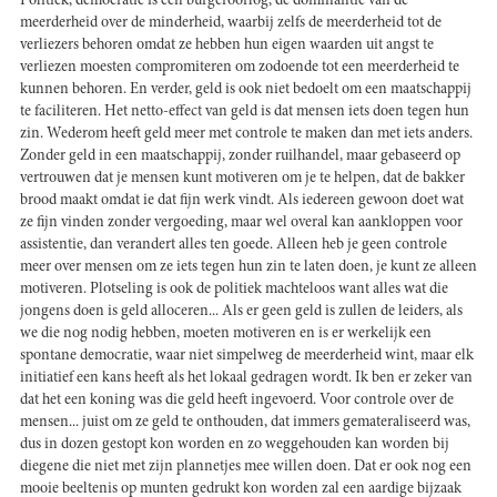
Politiek, democratie is een burgeroorlog, de dominantie van de
meerderheid over de minderheid, waarbij zelfs de meerderheid tot de
verliezers behoren omdat ze hebben hun eigen waarden uit angst te
verliezen moesten compromiteren om zodoende tot een meerderheid te
kunnen behoren. En verder, geld is ook niet bedoelt om een maatschappij
te faciliteren. Het netto-effect van geld is dat mensen iets doen tegen hun
zin. Wederom heeft geld meer met controle te maken dan met iets anders.
Zonder geld in een maatschappij, zonder ruilhandel, maar gebaseerd op
vertrouwen dat je mensen kunt motiveren om je te helpen, dat de bakker
brood maakt omdat ie dat fijn werk vindt. Als iedereen gewoon doet wat
ze fijn vinden zonder vergoeding, maar wel overal kan aankloppen voor
assistentie, dan verandert alles ten goede. Alleen heb je geen controle
meer over mensen om ze iets tegen hun zin te laten doen, je kunt ze alleen
motiveren. Plotseling is ook de politiek machteloos want alles wat die
jongens doen is geld alloceren... Als er geen geld is zullen de leiders, als
we die nog nodig hebben, moeten motiveren en is er werkelijk een
spontane democratie, waar niet simpelweg de meerderheid wint, maar elk
initiatief een kans heeft als het lokaal gedragen wordt. Ik ben er zeker van
dat het een koning was die geld heeft ingevoerd. Voor controle over de
mensen... juist om ze geld te onthouden, dat immers gemateraliseerd was,
dus in dozen gestopt kon worden en zo weggehouden kan worden bij
diegene die niet met zijn plannetjes mee willen doen. Dat er ook nog een
mooie beeltenis op munten gedrukt kon worden zal een aardige bijzaak