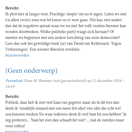
Bericht:
Ik pleit hier al langer voor. Prachtige 'utopie' om na te jagen. Laten we met
z'n allen (weer) eens wat lef tonen en er voor gaan. Het kan niet anders
dan dat de negatieve spiraal waar we nu met 'het volk' inziten hiermee kan
worden doorbroken. Welke politieke partij waagt zich hieraan? Of
moeten we beginnen met een andere inrichting van onze democratie?
Lees dan ook het geweldige boek (je) van David van Reybrouck: 'Tegen
Vrrkiezingen'. Een nieuwe fluwelen revolutie.
beantwoorden
(Geen onderwerp)
Permalink
Door
M. Bosman (niet gecontroleerd)
op 12 december 2016 –
16:19
Bericht:
Politiek, daar heb ik niet veel kaas van gegeten maar als ik dit lees dan
denk ik "eindelijk iemand met een mooi fris idee! een idee die echt wel
zou kunnen werken En waar iedereen denk ik veel baat bij zou hebben" ik
zeg proberen... "baat het niet dan schaadt het niet" ... laat de eurotjes maar
weer rollen!