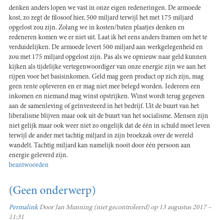
denken anders lopen we vast in onze eigen redeneringen. De armoede
kost, zo zegt de filosoof hier, 500 miljard terwijl het met 175 miljard
opgelost zou zijn. Zolang we in kosten/baten plaatjes denken en
redeneren komen we er niet uit. Laat ik het eens anders framen om het te
verduidelijken. De armoede levert 500 miljard aan werkgelegenheid en
zou met 175 miljard opgelost zijn. Pas als we opnieuw naar geld kunnen
kijken als tijdelijke vertegenwoordiger van onze energie zijn we aan het
rijpen voor het basisinkomen. Geld mag geen product op zich zijn, mag
geen rente opleveren en er mag niet mee belegd worden. Iedereen een
inkomen en niemand mag winst opstrijken. Winst wordt terug gegeven
aan de samenleving of geïnvesteerd in het bedrijf. Uit de buurt van het
liberalisme blijven maar ook uit de buurt van het socialisme. Mensen zijn
niet gelijk maar ook weer niet zo ongelijk dat de één in schuld moet leven
terwijl de ander met tachtig miljard in zijn broekzak over de wereld
wandelt. Tachtig miljard kan namelijk nooit door één persoon aan
energie geleverd zijn.
beantwoorden
(Geen onderwerp)
Permalink
Door
Jan Munning (niet gecontroleerd)
op 13 augustus 2017 –
11:31