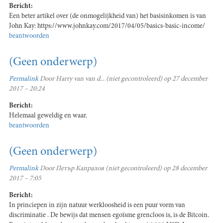
Bericht:
Een beter artikel over (de onmogelijkheid van) het basisinkomen is van
John Kay: https://www.johnkay.com/2017/04/05/basics-basic-income/
beantwoorden
(Geen onderwerp)
Permalink
Door
Harry van van d... (niet gecontroleerd)
op 27 december
2017 – 20:24
Bericht:
Helemaal geweldig en waar.
beantwoorden
(Geen onderwerp)
Permalink
Door
Петър Капралов (niet gecontroleerd)
op 28 december
2017 – 7:05
Bericht:
In princiepen in zijn natuur werkloosheid is een puur vorm van
discriminatie . De bewijs dat mensen egoïsme grencloos is, is de Bitcoin.