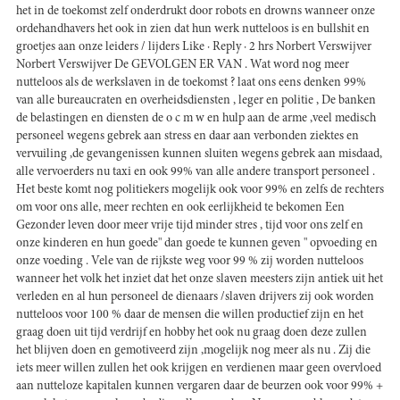
het in de toekomst zelf onderdrukt door robots en drowns wanneer onze
ordehandhavers het ook in zien dat hun werk nutteloos is en bullshit en
groetjes aan onze leiders / lijders Like · Reply · 2 hrs Norbert Verswijver
Norbert Verswijver De GEVOLGEN ER VAN . Wat word nog meer
nutteloos als de werkslaven in de toekomst ? laat ons eens denken 99%
van alle bureaucraten en overheidsdiensten , leger en politie , De banken
de belastingen en diensten de o c m w en hulp aan de arme ,veel medisch
personeel wegens gebrek aan stress en daar aan verbonden ziektes en
vervuiling ,de gevangenissen kunnen sluiten wegens gebrek aan misdaad,
alle vervoerders nu taxi en ook 99% van alle andere transport personeel .
Het beste komt nog politiekers mogelijk ook voor 99% en zelfs de rechters
om voor ons alle, meer rechten en ook eerlijkheid te bekomen Een
Gezonder leven door meer vrije tijd minder stres , tijd voor ons zelf en
onze kinderen en hun goede" dan goede te kunnen geven " opvoeding en
onze voeding . Vele van de rijkste weg voor 99 % zij worden nutteloos
wanneer het volk het inziet dat het onze slaven meesters zijn antiek uit het
verleden en al hun personeel de dienaars /slaven drijvers zij ook worden
nutteloos voor 100 % daar de mensen die willen productief zijn en het
graag doen uit tijd verdrijf en hobby het ook nu graag doen deze zullen
het blijven doen en gemotiveerd zijn ,mogelijk nog meer als nu . Zij die
iets meer willen zullen het ook krijgen en verdienen maar geen overvloed
aan nutteloze kapitalen kunnen vergaren daar de beurzen ook voor 99% +