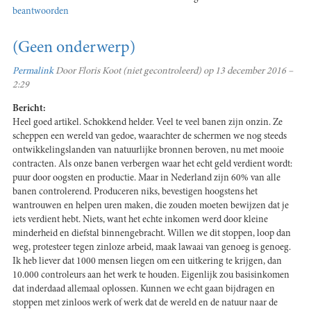
beantwoorden
(Geen onderwerp)
Permalink
Door
Floris Koot (niet gecontroleerd)
op 13 december 2016 –
2:29
Bericht:
Heel goed artikel. Schokkend helder. Veel te veel banen zijn onzin. Ze
scheppen een wereld van gedoe, waarachter de schermen we nog steeds
ontwikkelingslanden van natuurlijke bronnen beroven, nu met mooie
contracten. Als onze banen verbergen waar het echt geld verdient wordt:
puur door oogsten en productie. Maar in Nederland zijn 60% van alle
banen controlerend. Produceren niks, bevestigen hoogstens het
wantrouwen en helpen uren maken, die zouden moeten bewijzen dat je
iets verdient hebt. Niets, want het echte inkomen werd door kleine
minderheid en diefstal binnengebracht. Willen we dit stoppen, loop dan
weg, protesteer tegen zinloze arbeid, maak lawaai van genoeg is genoeg.
Ik heb liever dat 1000 mensen liegen om een uitkering te krijgen, dan
10.000 controleurs aan het werk te houden. Eigenlijk zou basisinkomen
dat inderdaad allemaal oplossen. Kunnen we echt gaan bijdragen en
stoppen met zinloos werk of werk dat de wereld en de natuur naar de