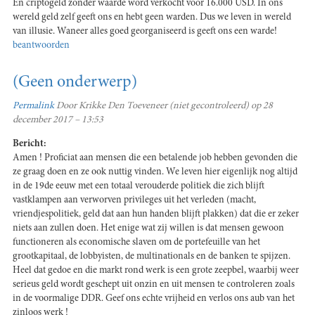
En criptogeld zonder waarde word verkocht voor 16.000 USD. In ons
wereld geld zelf geeft ons en hebt geen warden. Dus we leven in wereld
van illusie. Waneer alles goed georganiseerd is geeft ons een warde!
beantwoorden
(Geen onderwerp)
Permalink
Door
Krikke Den Toeveneer (niet gecontroleerd)
op 28
december 2017 – 13:53
Bericht:
Amen ! Proficiat aan mensen die een betalende job hebben gevonden die
ze graag doen en ze ook nuttig vinden. We leven hier eigenlijk nog altijd
in de 19de eeuw met een totaal verouderde politiek die zich blijft
vastklampen aan verworven privileges uit het verleden (macht,
vriendjespolitiek, geld dat aan hun handen blijft plakken) dat die er zeker
niets aan zullen doen. Het enige wat zij willen is dat mensen gewoon
functioneren als economische slaven om de portefeuille van het
grootkapitaal, de lobbyisten, de multinationals en de banken te spijzen.
Heel dat gedoe en die markt rond werk is een grote zeepbel, waarbij weer
serieus geld wordt geschept uit onzin en uit mensen te controleren zoals
in de voormalige DDR. Geef ons echte vrijheid en verlos ons aub van het
zinloos werk !