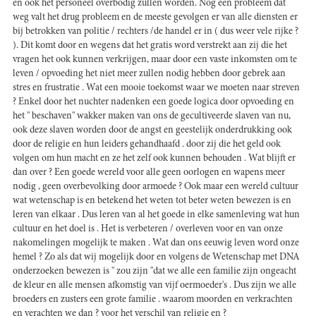
en ook het personeel overbodig zullen worden. Nog een probleem dat
weg valt het drug probleem en de meeste gevolgen er van alle diensten er
bij betrokken van politie / rechters /de handel er in ( dus weer vele rijke ?
). Dit komt door en wegens dat het gratis word verstrekt aan zij die het
vragen het ook kunnen verkrijgen, maar door een vaste inkomsten om te
leven / opvoeding het niet meer zullen nodig hebben door gebrek aan
stres en frustratie . Wat een mooie toekomst waar we moeten naar streven
? Enkel door het nuchter nadenken een goede logica door opvoeding en
het " beschaven" wakker maken van ons de gecultiveerde slaven van nu,
ook deze slaven worden door de angst en geestelijk onderdrukking ook
door de religie en hun leiders gehandhaafd . door zij die het geld ook
volgen om hun macht en ze het zelf ook kunnen behouden . Wat blijft er
dan over ? Een goede wereld voor alle geen oorlogen en wapens meer
nodig , geen overbevolking door armoede ? Ook maar een wereld cultuur
wat wetenschap is en betekend het weten tot beter weten bewezen is en
leren van elkaar . Dus leren van al het goede in elke samenleving wat hun
cultuur en het doel is . Het is verbeteren / overleven voor en van onze
nakomelingen mogelijk te maken . Wat dan ons eeuwig leven word onze
hemel ? Zo als dat wij mogelijk door en volgens de Wetenschap met DNA
onderzoeken bewezen is " zou zijn "dat we alle een familie zijn ongeacht
de kleur en alle mensen afkomstig van vijf oermoeder's . Dus zijn we alle
broeders en zusters een grote familie . waarom moorden en verkrachten
en verachten we dan ? voor het verschil van religie en ?