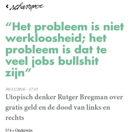
Overslaan
en
naar
de
“Het probleem is niet
inhoud
gaan
werkloosheid; het
probleem is dat te
veel jobs bullshit
zijn”
30/11/2016 – 17:13
Utopisch denker Rutger Bregman over
gratis geld en de dood van links en
rechts
574
Onderwijs