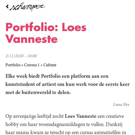
Overslaan
en
naar
de
Portfolio: Loes
inhoud
gaan
Vanneste
2/11/2020 – 10:08
Portfolio
Corona 1
Cultuur
Elke week biedt Portfolio een platform aan een
kunststudent of artiest om hun werk voor de eerste keer
met de buitenwereld te delen.
Luna Nys
Op zevenjarige leeftijd zocht
Loes Vanneste
een creatieve
hobby om haar woensdagnamiddagen te vullen. Dankzij
haar mama kwam ze terecht op een cursus animatiefilm in