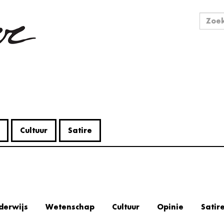
Zo
Zoek
Cultuur
Satire
derwijs
Wetenschap
Cultuur
Opinie
Satir