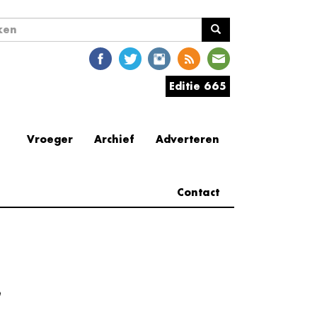
ekveld
en
Editie 665
Vroeger
Archief
Adverteren
Contact
e