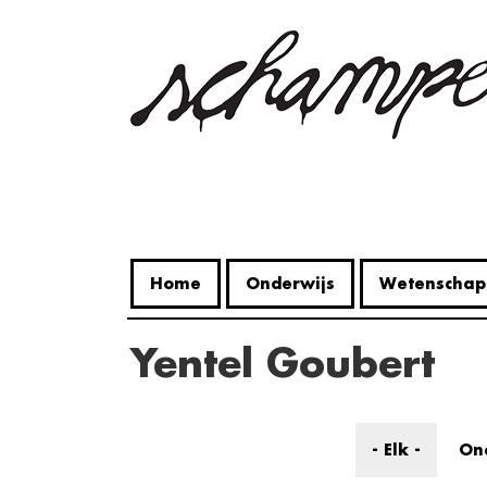
Overslaan
en
naar
de
inhoud
gaan
Home
Onderwijs
Wetenschap
Yentel Goubert
- Elk -
On