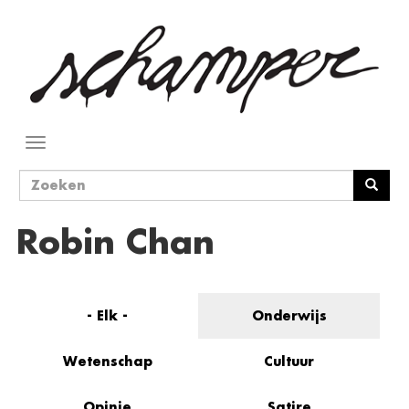
Overslaan
en
naar
de
inhoud
gaan
Navigatie
wisselen
Zoekveld
Zoeken
Robin Chan
- Elk -
Onderwijs
Wetenschap
Cultuur
Opinie
Satire