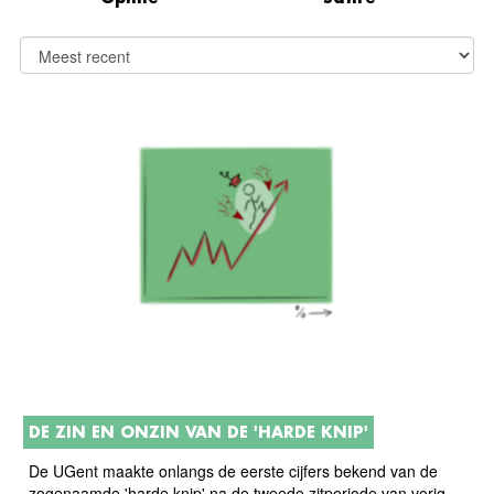
DE ZIN EN ONZIN VAN DE 'HARDE KNIP'
De UGent maakte onlangs de eerste cijfers bekend van de
zogenaamde 'harde knip' na de tweede zitperiode van vorig