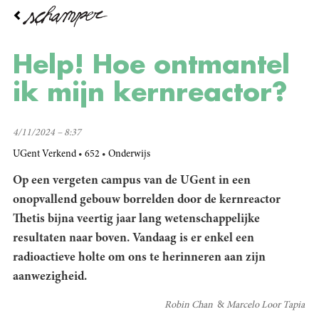
Overslaan
en
naar
de
Help! Hoe ontmantel
inhoud
gaan
ik mijn kernreactor?
4/11/2024 – 8:37
UGent Verkend
652
Onderwijs
Op een vergeten campus van de UGent in een
onopvallend gebouw borrelden door de kernreactor
Thetis bijna veertig jaar lang wetenschappelijke
resultaten naar boven. Vandaag is er enkel een
radioactieve holte om ons te herinneren aan zijn
aanwezigheid.
Robin Chan
Marcelo Loor Tapia