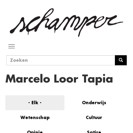
Overslaan
en
naar
de
inhoud
gaan
Navigatie
wisselen
Zoekveld
Zoeken
Marcelo Loor Tapia
- Elk -
Onderwijs
Wetenschap
Cultuur
Opinie
Satire