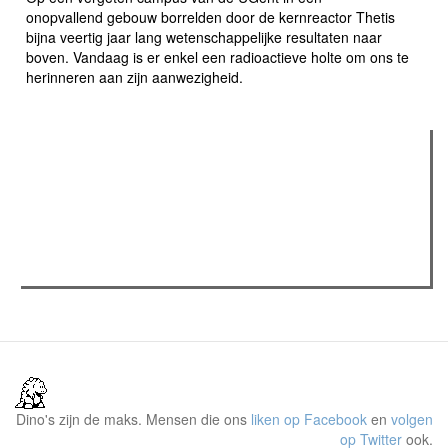
onopvallend gebouw borrelden door de kernreactor Thetis
bijna veertig jaar lang wetenschappelijke resultaten naar
boven. Vandaag is er enkel een radioactieve holte om ons te
herinneren aan zijn aanwezigheid.
Verder lezen
Meest gelezen
(actieve tabblad)
Meest recent
Recensie: The Odyssey
The Odyssey: Interview met classica professor Sels
Gent Jazz 2026: Dag 2 en 3
Dino's zijn de maks. Mensen die ons
liken op Facebook
en
volgen
op Twitter
ook.