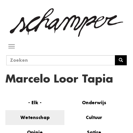
Overslaan
en
naar
de
inhoud
gaan
Navigatie
wisselen
Zoekveld
Zoeken
Marcelo Loor Tapia
- Elk -
Onderwijs
Wetenschap
Cultuur
Opinie
Satire