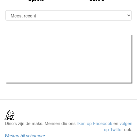
Verder lezen
Meest gelezen
(actieve tabblad)
Meest recent
Recensie: The Odyssey
The Odyssey: Interview met classica professor Sels
Gent Jazz 2026: Dag 2 en 3
Dino's zijn de maks. Mensen die ons
liken op Facebook
en
volgen
op Twitter
ook.
Werken bij schamper