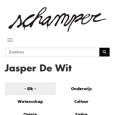
Overslaan
en
naar
de
inhoud
gaan
Navigatie
wisselen
Zoekveld
Zoeken
Jasper De Wit
- Elk -
Onderwijs
Wetenschap
Cultuur
Opinie
Satire