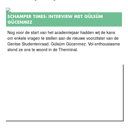
SCHAMPER TIMES: INTERVIEW MET GÜLSÜM
GÜCENMEZ
Nog voor de start van het academiejaar hadden wij de kans
om enkele vragen te stellen aan de nieuwe voorzitster van de
Gentse Studentenraad, Gülsüm Gücenmez. Vol enthousiasme
stond ze ons te woord in de Therminal.
Verder lezen
Meest gelezen
(actieve tabblad)
Meest recent
Recensie: The Odyssey
The Odyssey: Interview met classica professor Sels
Jelle Denturck (Dressed Like Boys): "Als we 'Stonewall
Riots Forever' nu live brengen, voelt dat echt als een
manifest"