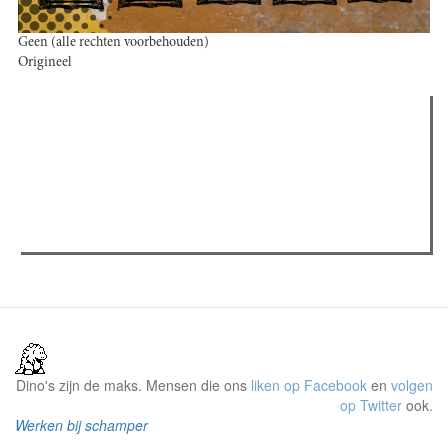
Geen (alle rechten voorbehouden)
Origineel
Verder lezen
Meest gelezen
Meest recent
(actieve tabblad)
The Odyssey: Interview met classica professor Sels
Recensie: The Odyssey
Plateau Memories LEGO-set review
Dino's zijn de maks. Mensen die ons
liken op Facebook
en
volgen
op Twitter
ook.
Werken bij schamper