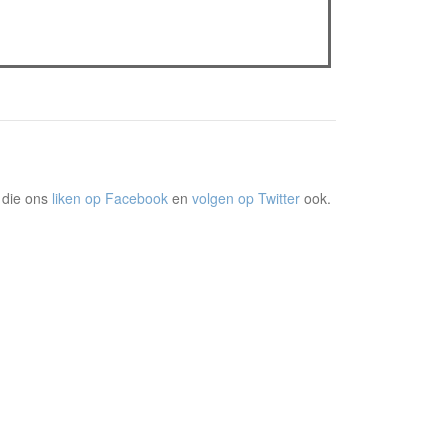
The Odyssey: Interview met classica professor
Sels
Gent Jazz 2026: Dag 2 en 3
 die ons
liken op Facebook
en
volgen op Twitter
ook.