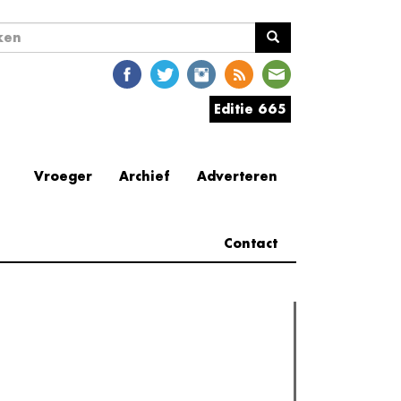
ekveld
en
Editie 665
Vroeger
Archief
Adverteren
Contact
erder lezen
est gelezen
(actieve tabblad)
Meest recent
Recensie: The Odyssey