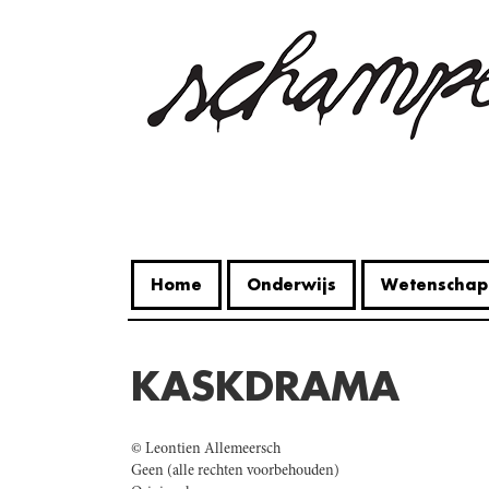
Overslaan
en
naar
de
inhoud
gaan
Home
Onderwijs
Wetenschap
KASKDRAMA
© Leontien Allemeersch
Geen (alle rechten voorbehouden)