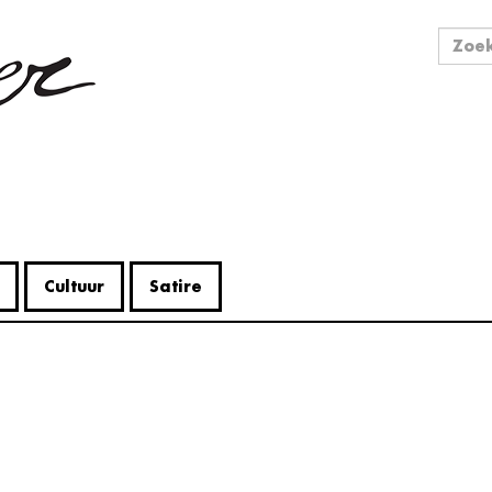
Zo
Zoek
Cultuur
Satire
V
Me