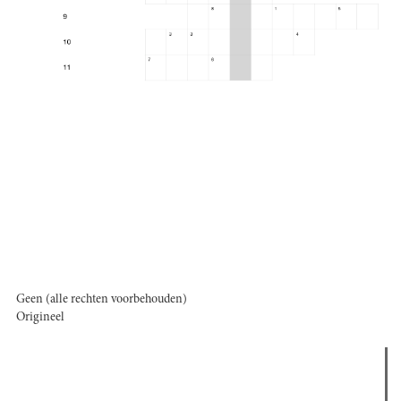
Geen (alle rechten voorbehouden)
Origineel
Verder lezen
Meest gelezen
Meest recent
(actieve tabblad)