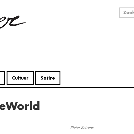
Zo
Zoek
Cultuur
Satire
heWorld
V
Me
Pieter Beirens