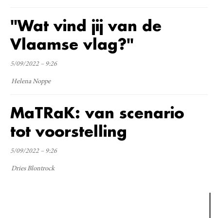
"Wat vind jij van de
Vlaamse vlag?"
5/09/2022 – 9:26
Helena Noppe
MaTRaK: van scenario
tot voorstelling
5/09/2022 – 9:26
Dries Blontrock
Verder lezen