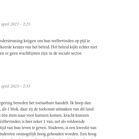
 april 2023 – 2:25
 ondersteuning krijgen om hun welbevinden op pijl te
keerde keuzes van het beleid. Het beleid kijkt echter niet
er geen wachtlijsten zijn in de sociale sector.
 april 2023 – 2:35
regering beneden het toelaatbare handelt. Ik hoop dan
 als 1 blok, daar zij de toekomst uitmaken van dit land.
et één stem naar voor kunnen komen, kracht kunnen
elbevinden is hier zeker 1 van, net als voldoende
ijd van hun leven te geven. Studeren, is een kwestie van
n studenten onmogelijk hoog gehouden worden. Een hoog