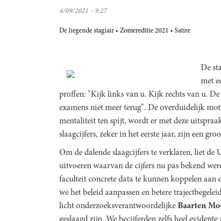
4/09/2021 – 9:27
De liegende stagiair
Zomereditie 2021
Satire
De st
met e
proffen: "Kijk links van u. Kijk rechts van u. D
examens niet meer terug". De overduidelijk moti
mentaliteit ten spijt, wordt er met deze uitspra
slaagcijfers, zeker in het eerste jaar, zijn een gr
Om de dalende slaagcijfers te verklaren, liet de
uitvoeren waarvan de cijfers nu pas bekend wer
faculteit concrete data te kunnen koppelen aan 
we het beleid aanpassen en betere trajectbegelei
licht onderzoeksverantwoordelijke
Baarten
Mo
geslaagd zijn. We becijferden zelfs heel evident