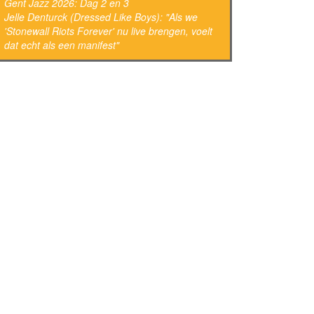
Gent Jazz 2026: Dag 2 en 3
Jelle Denturck (Dressed Like Boys): "Als we
'Stonewall Riots Forever' nu live brengen, voelt
dat echt als een manifest"