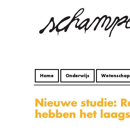
Overslaan
en
naar
de
inhoud
gaan
Home
Onderwijs
Wetenschap
Nieuwe studie: Rechtenstudenten
hebben het laags