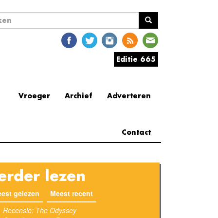
ekveld
en
Editie 665
Vroeger
Archief
Adverteren
Contact
erder lezen
est gelezen
(actieve tabblad)
Meest recent
Recensie: The Odyssey