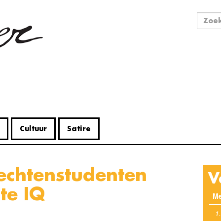
Zo
Zoek
Cultuur
Satire
V
te IQ
Me