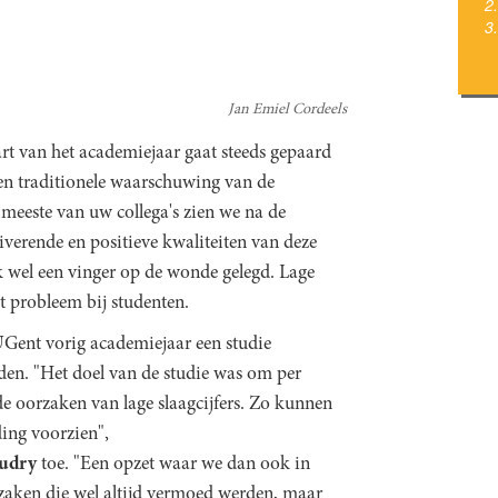
Jan Emiel Cordeels
art van het academiejaar gaat steeds gepaard
en traditionele waarschuwing van de
e meeste van uw collega's zien we na de
verende en positieve kwaliteiten van deze
ak wel een vinger op de wonde gelegd. Lage
oot probleem bij studenten.
 UGent vorig academiejaar een studie
den. "Het doel van de studie was om per
de oorzaken van lage slaagcijfers. Zo kunnen
ding voorzien",
udry
toe. "Een opzet waar we dan ook in
e zaken die wel altijd vermoed werden, maar