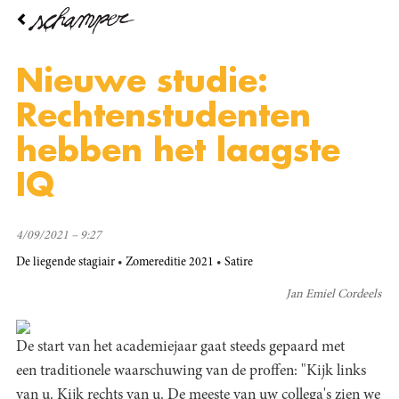
Overslaan
en
naar
de
Nieuwe studie:
inhoud
gaan
Rechtenstudenten
hebben het laagste
IQ
4/09/2021 – 9:27
De liegende stagiair
Zomereditie 2021
Satire
Jan Emiel Cordeels
De start van het academiejaar gaat steeds gepaard met
een traditionele waarschuwing van de proffen: "Kijk links
van u. Kijk rechts van u. De meeste van uw collega's zien we