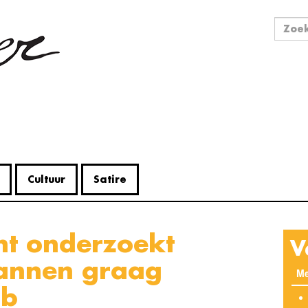
Zo
Zoek
Cultuur
Satire
V
annen graag
Me
ub