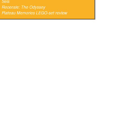
Sels
Recensie: The Odyssey
Plateau Memories LEGO-set review