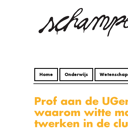
Overslaan
en
naar
de
inhoud
gaan
Home
Onderwijs
Wetenschap
Prof aan de UGent onderzoekt
waarom witte m
twerken in de cl