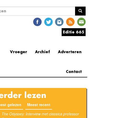
ekveld
en
Editie 665
Vroeger
Archief
Adverteren
Contact
erder lezen
est gelezen
Meest recent
(actieve tabblad)
The Odyssey: Interview met classica professor