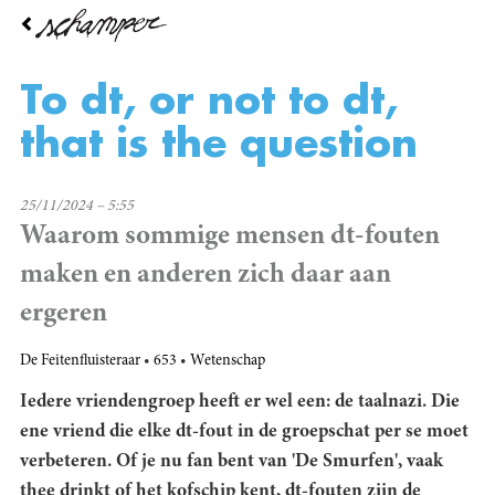
Overslaan
en
naar
de
To dt, or not to dt,
inhoud
gaan
that is the question
25/11/2024 – 5:55
Waarom sommige mensen dt-fouten
maken en anderen zich daar aan
ergeren
De Feitenfluisteraar
653
Wetenschap
Iedere vriendengroep heeft er wel een: de taalnazi. Die
ene vriend die elke dt-fout in de groepschat per se moet
verbeteren. Of je nu fan bent van 'De Smurfen', vaak
thee drinkt of het kofschip kent, dt-fouten zijn de