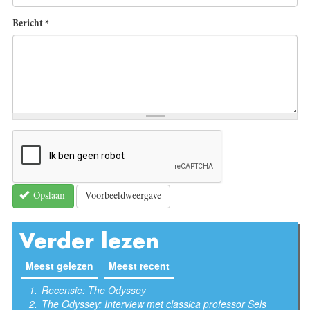
Bericht
*
Voorbeeldweergave
Opslaan
Verder lezen
Meest gelezen
(actieve tabblad)
Meest recent
Recensie: The Odyssey
The Odyssey: Interview met classica professor Sels