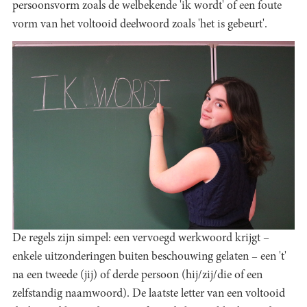
persoonsvorm zoals de welbekende 'ik wordt' of een foute
vorm van het voltooid deelwoord zoals 'het is gebeurt'.
De regels zijn simpel: een vervoegd werkwoord krijgt –
enkele uitzonderingen buiten beschouwing gelaten – een 't'
na een tweede (jij) of derde persoon (hij/zij/die of een
zelfstandig naamwoord). De laatste letter van een voltooid