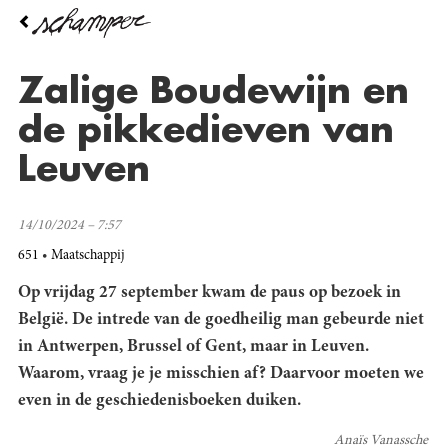
Overslaan
en
naar
de
Zalige Boudewijn en
inhoud
gaan
de pikkedieven van
Leuven
14/10/2024 – 7:57
651
Maatschappij
Op vrijdag 27 september kwam de paus op bezoek in
België. De intrede van de goedheilig man gebeurde niet
in Antwerpen, Brussel of Gent, maar in Leuven.
Waarom, vraag je je misschien af? Daarvoor moeten we
even in de geschiedenisboeken duiken.
Anaïs Vanassche