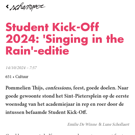
Overslaan
en
naar
de
Student Kick-Off
inhoud
gaan
2024: 'Singing in the
Rain'-editie
14/10/2024 – 7:57
651
Cultuur
Pommelien Thijs
,
confessions
, feest, goede doelen. Naar
goede gewoonte stond het Sint-Pietersplein op de eerste
woensdag van het academiejaar in rep en roer door de
intussen befaamde Student Kick-Off.
Emilie De Winne
Lune Schollaert