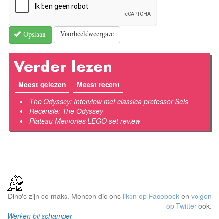
Voorbeeldweergave
Opslaan
Verder lezen
Meest gelezen
Meest recent
(actieve tabblad)
The Odyssey: Interview met classica professor Sels
Recensie: The Odyssey
Plateau Memories LEGO-set review
Dino's zijn de maks. Mensen die ons
liken op Facebook
en
volgen
op Twitter
ook.
Werken bij schamper