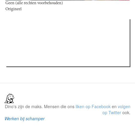
Geen (alle rechten voorbehouden)
Origineel
Verder lezen
Meest gelezen
(actieve tabblad)
Meest recent
Recensie: The Odyssey
The Odyssey: Interview met classica professor Sels
Gent Jazz 2026: Dag 2 en 3
Dino's zijn de maks. Mensen die ons
liken op Facebook
en
volgen
op Twitter
ook.
Werken bij schamper