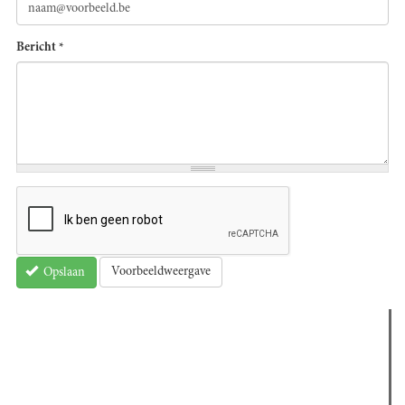
Bericht
*
Voorbeeldweergave
Opslaan
Verder lezen
Meest gelezen
(actieve tabblad)
Meest recent
Recensie: The Odyssey