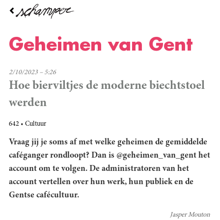
Overslaan
en
naar
de
Geheimen van Gent
inhoud
gaan
2/10/2023 – 5:26
Hoe bierviltjes de moderne biechtstoel
werden
642
Cultuur
Vraag jij je soms af met welke geheimen de gemiddelde
caféganger rondloopt? Dan is @geheimen_van_gent het
account om te volgen. De administratoren van het
account vertellen over hun werk, hun publiek en de
Gentse cafécultuur.
Jasper Mouton