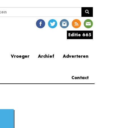
ekveld
en
Editie 665
Vroeger
Archief
Adverteren
Contact