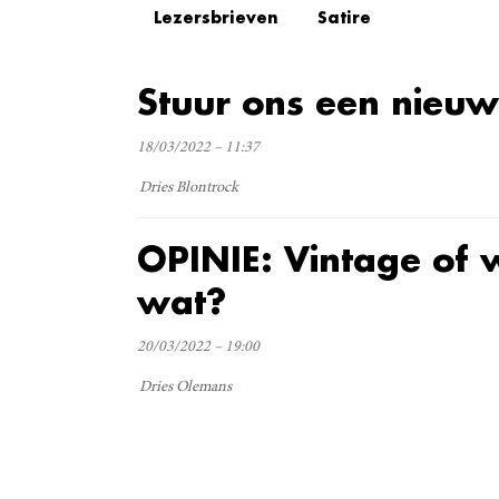
Lezersbrieven
Satire
Stuur ons een nieuw
18/03/2022 – 11:37
Dries Blontrock
OPINIE: Vintage of w
wat?
20/03/2022 – 19:00
Dries Olemans
Verder lezen