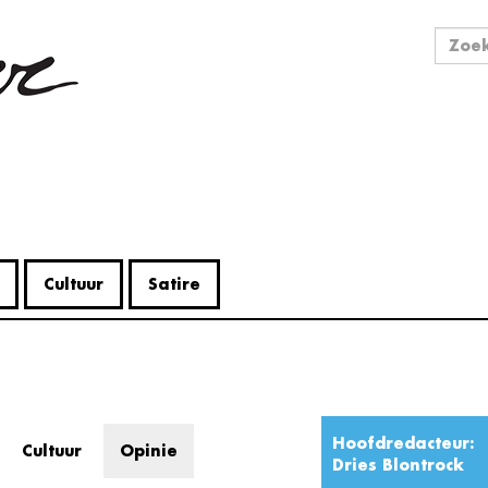
Zo
Zoek
Cultuur
Satire
Hoofdredacteur:
Cultuur
Opinie
Dries Blontrock