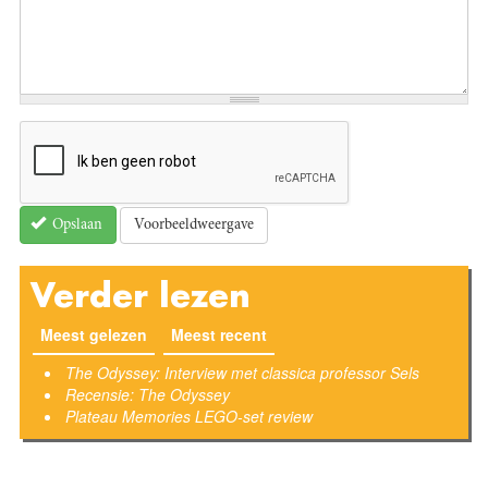
Voorbeeldweergave
Opslaan
Verder lezen
Meest gelezen
Meest recent
(actieve tabblad)
The Odyssey: Interview met classica professor Sels
Recensie: The Odyssey
Plateau Memories LEGO-set review