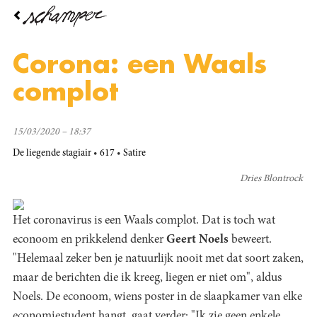
Overslaan
en
naar
de
Corona: een Waals
inhoud
gaan
complot
15/03/2020 – 18:37
De liegende stagiair
617
Satire
Dries Blontrock
Het coronavirus is een Waals complot. Dat is toch wat
econoom en prikkelend denker
Geert Noels
beweert.
"Helemaal zeker ben je natuurlijk nooit met dat soort zaken,
maar de berichten die ik kreeg, liegen er niet om", aldus
Noels. De econoom, wiens poster in de slaapkamer van elke
economiestudent hangt, gaat verder: "Ik zie geen enkele