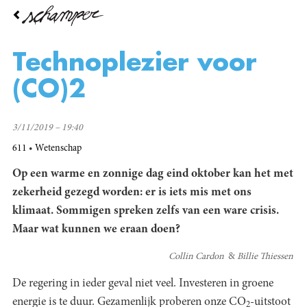
Overslaan
en
naar
de
Technoplezier voor
inhoud
gaan
(CO)2
3/11/2019 – 19:40
611
Wetenschap
Op een warme en zonnige dag eind oktober kan het met
zekerheid gezegd worden: er is iets mis met ons
klimaat. Sommigen spreken zelfs van een ware crisis.
Maar wat kunnen we eraan doen?
Collin Cardon
Billie Thiessen
De regering in ieder geval niet veel. Investeren in groene
energie is te duur. Gezamenlijk proberen onze CO
-uitstoot
2