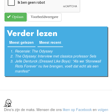
Voorbeeldweergave
Opslaan
Verder lezen
Meest gelezen
(actieve tabblad)
Meest recent
Recensie: The Odyssey
The Odyssey: Interview met classica professor Sels
Jelle Denturck (Dressed Like Boys): "Als we 'Stonewall
Riots Forever' nu live brengen, voelt dat echt als een
manifest"
Dino's zijn de maks. Mensen die ons
liken op Facebook
en
volgen